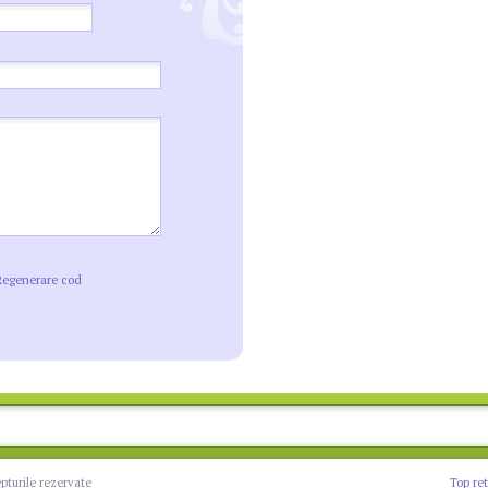
Regenerare cod
epturile rezervate
Top re