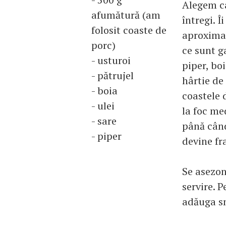
Alegem ca
afumătură (am
întregi. Î
folosit coaste de
aproximat
porc)
ce sunt g
- usturoi
piper, boi
- pătrujel
hârtie de
- boia
coastele 
- ulei
la foc me
- sare
până când
- piper
devine fr
Se asezon
servire. 
adăuga s