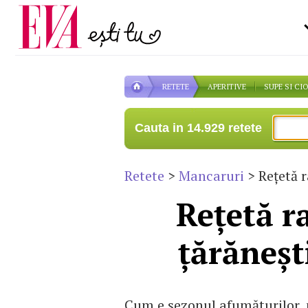
Carieră
la medic
Actualitate
RETETE
APERITIVE
SUPE SI CI
Cauta in 14.929 retete
Retete
>
Mancaruri
> Rețetă r
Rețetă r
țărăneșt
Cum e sezonul afumăturilor, nu