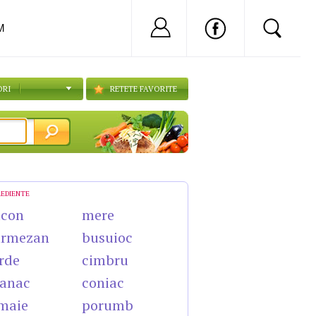
Nu ai cont?
Inregistreaza-
M
ORI
RETETE FAVORITE
REDIENTE
acon
mere
armezan
busuioc
rde
cimbru
anac
coniac
maie
porumb