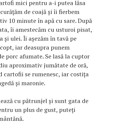
rtofi mici pentru a-i putea lăsa
i curăţăm de coajă şi îi fierbem
iv 10 minute în apă cu sare. După
ata, îi amestecăm cu usturoi pisat,
a şi ulei. Îi aşezăm în tavă pe
 copt, iar deasupra punem
de porc afumate. Se lasă la cuptor
diu aproximativ jumătate de oră,
 cartofii se rumenesc, iar costiţa
agedă şi maronie.
ează cu pătrunjel şi sunt gata de
Pentru un plus de gust, puteţi
mântănă.