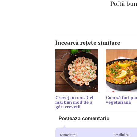
Poftă bun
Încearcă reţete similare
Creveți în unt. Cel
Cum să faci pae
mai bun mod de a
vegetariană
găti creveții
Posteaza comentariu
Numele tau
Emailul tau