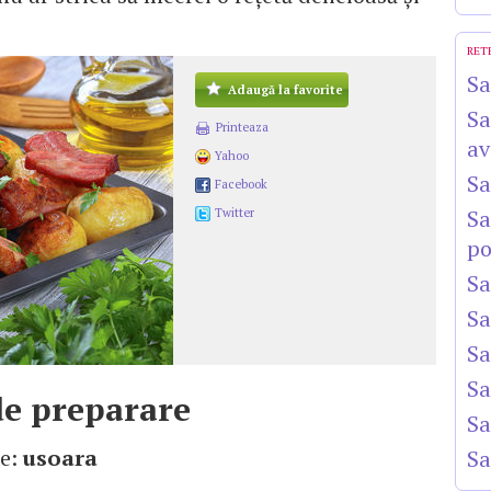
RET
Sa
Adaugă la favorite
Sa
Printeaza
av
Yahoo
Sa
Facebook
Sa
Twitter
po
Sa
Sa
Sa
Sa
e preparare
Sa
te:
usoara
Sa