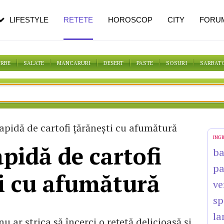
pe măsură ce înaintezi în vârstă
LIFESTYLE
RETETE
HOROSCOP
CITY
FORU
ORBE
SALATE
MANCARURI
DESERT
PASTE
SOSURI
SARBAT
apidă de cartofi țărănești cu afumătură
ING
apidă de cartofi
b
p
i cu afumătură
ve
sp
la
 ar strica să încerci o reţetă delicioasă şi