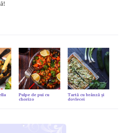
ă!
lla
Pulpe de pui cu
Tartă cu brânză și
chorizo
dovlecei