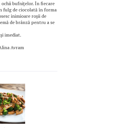
ochii bufniţelor. În fiecare
un fulg de ciocolată în forma
osesc inimioare roşii de
remă de brânză pentru a se
 şi imediat.
 Alina Avram