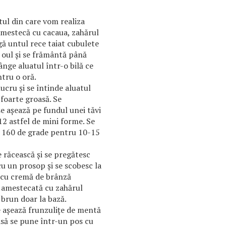
tul din care vom realiza
 amestecă cu cacaua, zahărul
gă untul rece taiat cubulete
 oul şi se frământă până
nge aluatul într-o bilă ce
entru o oră.
ucru şi se întinde aluatul
 foarte groasă. Se
 aşează pe fundul unei tăvi
12 astfel de mini forme. Se
la 160 de grade pentru 10-15
e răcească şi se pregătesc
cu un prosop şi se scobesc la
u cu cremă de brânză
 amestecată cu zahărul
 brun doar la bază.
e aşează frunzuliţe de mentă
să se pune într-un pos cu