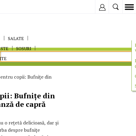
Inregistreaza
E
SALATE
ASTE
SOSURI
ITE
entru copii: Bufniţe din
pii: Bufniţe din
ânză de capră
u o reţetă delicioasă, dar şi
orba despre bufniţe