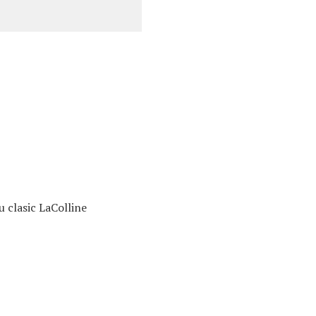
u clasic LaColline