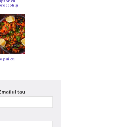
cuptor cu
roccoli și
e pui cu
Emailul tau