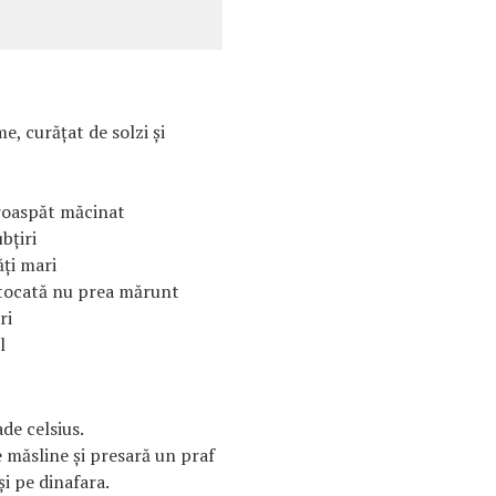
, curăţat de solzi şi
proaspăt măcinat
ubţiri
ăţi mari
 tocată nu prea mărunt
ri
l
de celsius.
 măsline şi presară un praf
şi pe dinafara.