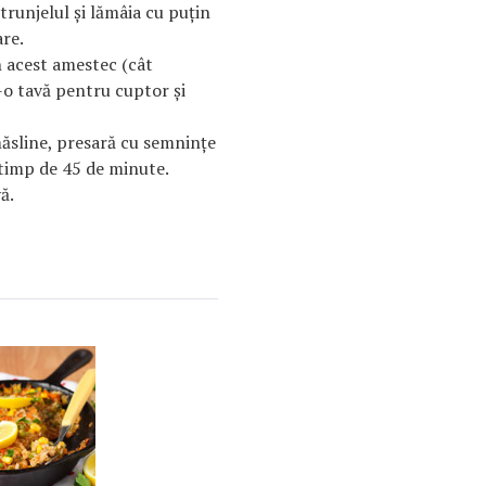
trunjelul şi lămâia cu puţin
are.
 acest amestec (cât
r-o tavă pentru cuptor şi
măsline, presară cu semninţe
 timp de 45 de minute.
ă.