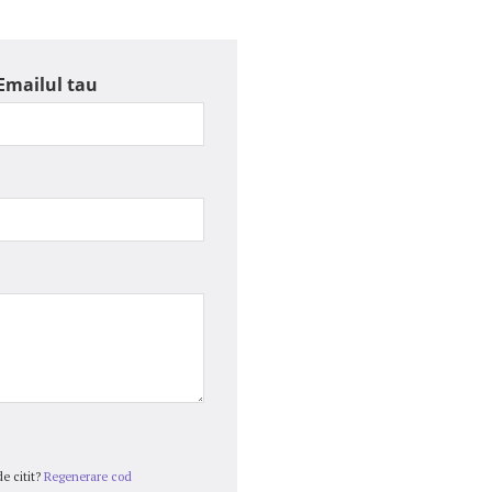
Emailul tau
e citit?
Regenerare cod