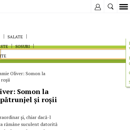
Inregistreaza
E
SALATE
ASTE
SOSURI
ITE
amie Oliver: Somon la
 roşii
iver: Somon la
pătrunjel şi roşii
aordinar şi, chiar dacă-l
 va rămâne suculent datorită