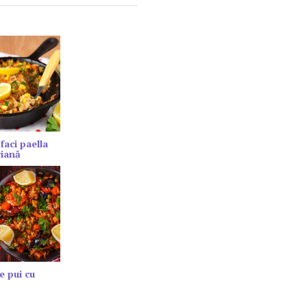
faci paella
riană
e pui cu