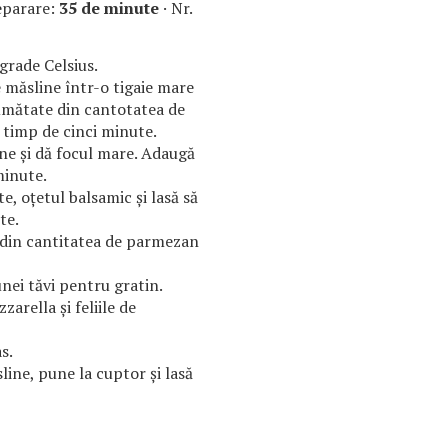
eparare:
35 de minute
· Nr.
grade Celsius.
e măsline într-o tigaie mare
jumătate din cantotatea de
 timp de cinci minute.
ne și dă focul mare. Adaugă
minute.
e, oțetul balsamic și lasă să
te.
 din cantitatea de parmezan
nei tăvi pentru gratin.
arella și feliile de
s.
line, pune la cuptor și lasă