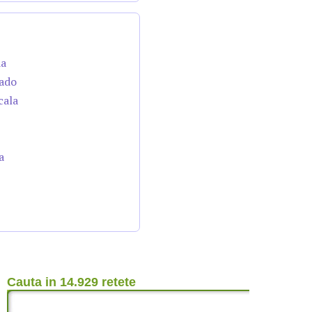
da
cado
cala
a
Cauta in 14.929 retete