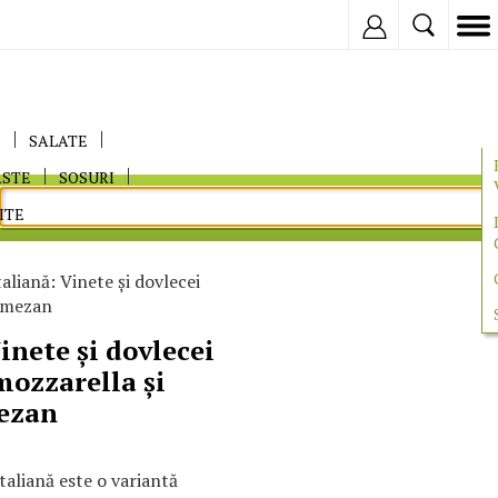
Inregistreaza
E
SALATE
ASTE
SOSURI
ITE
aliană: Vinete și dovlecei
armezan
inete și dovlecei
mozzarella și
ezan
taliană este o variantă