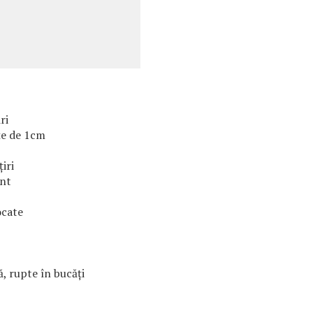
ri
țe de 1cm
țiri
unt
ocate
, rupte în bucăți