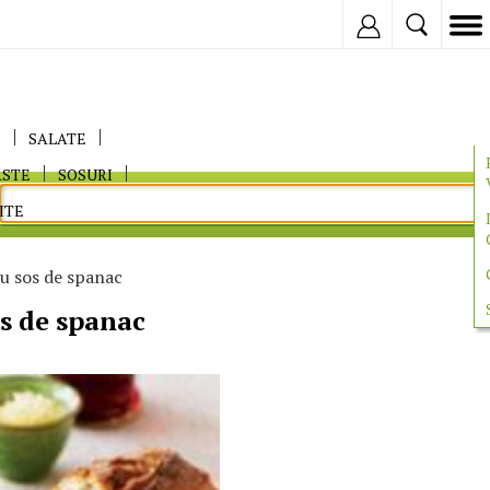
Inregistreaza
E
SALATE
ASTE
SOSURI
ITE
cu sos de spanac
os de spanac