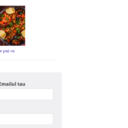
e pui cu
Emailul tau