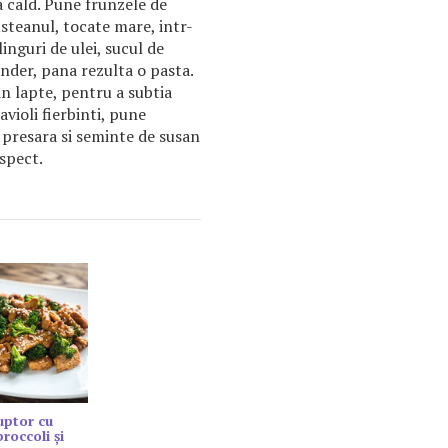
a cald. Pune frunzele de
usteanul, tocate mare, intr-
inguri de ulei, sucul de
nder, pana rezulta o pasta.
n lapte, pentru a subtia
violi fierbinti, pune
 presara si seminte de susan
spect.
cuptor cu
roccoli și