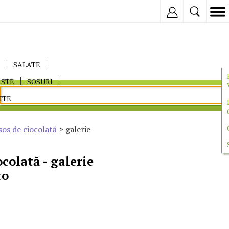
Inregistreaza
E
SALATE
ASTE
SOSURI
ITE
sos de ciocolată
> galerie
ocolată - galerie
to