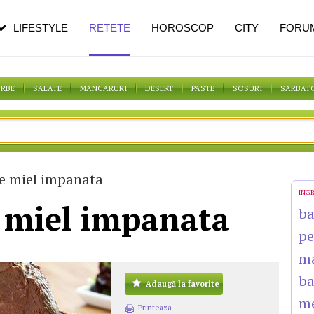
n vârstă
de dureroasă este investigația
LIFESTYLE
RETETE
HOROSCOP
CITY
FORU
ORBE
SALATE
MANCARURI
DESERT
PASTE
SOSURI
SARBAT
e miel impanata
ING
 miel impanata
b
pe
m
b
Adaugă la favorite
m
Printeaza