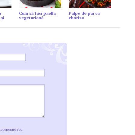
u
Cum să faci paella
Pulpe de pui cu
 și
vegetariană
chorizo
Regenerare cod