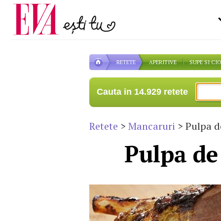
Carieră
pe măsură ce înaintezi î
Actualitate
RETETE
APERITIVE
SUPE SI CI
Cauta in 14.929 retete
Retete
>
Mancaruri
> Pulpa d
Pulpa de