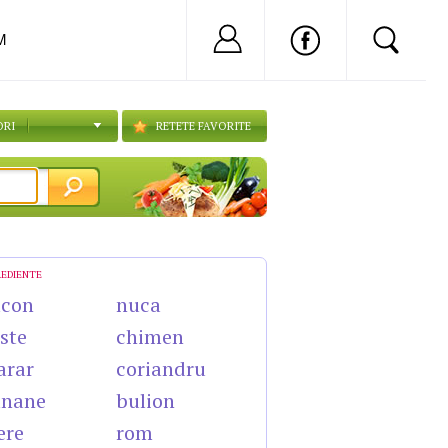
Nu ai cont?
Inregistreaza-
M
ORI
RETETE FAVORITE
REDIENTE
acon
nuca
ste
chimen
arar
coriandru
anane
bulion
ere
rom