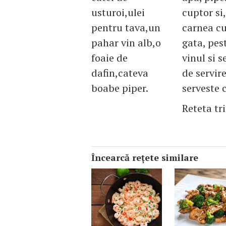
usturoi,ulei
cuptor si
pentru tava,un
carnea cu
pahar vin alb,o
gata, pes
foaie de
vinul si 
dafin,cateva
de servir
boabe piper.
serveste 
Reteta tr
Încearcă reţete similare