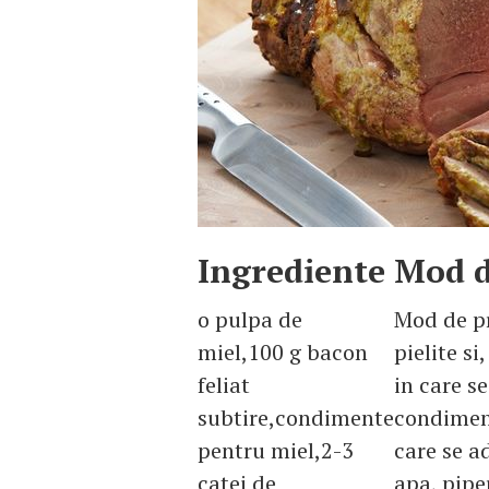
Ingrediente
Mod d
o pulpa de
Mod de pr
miel,100 g bacon
pielite si
feliat
in care se
subtire,condimente
condiment
pentru miel,2-3
care se a
catei de
apa, piper