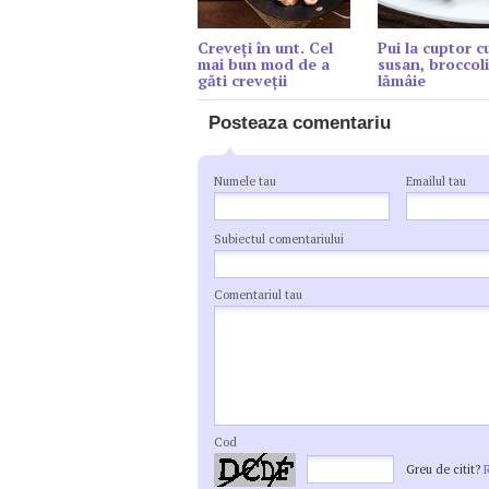
Creveți în unt. Cel
Pui la cuptor c
mai bun mod de a
susan, broccoli
găti creveții
lămâie
Posteaza comentariu
Numele tau
Emailul tau
Subiectul comentariului
Comentariul tau
Cod
Greu de citit?