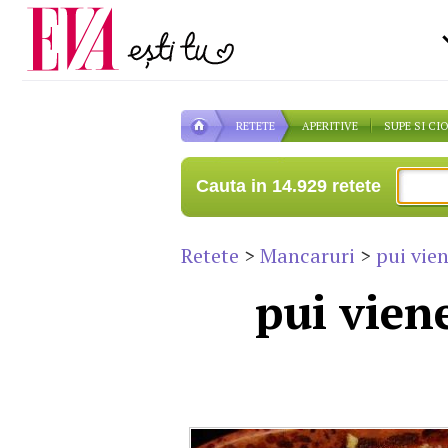
Carieră
pe măsură ce înaintezi î
Actualitate
RETETE
APERITIVE
SUPE SI CI
Cauta in 14.929 retete
Retete
>
Mancaruri
>
pui vie
pui viene