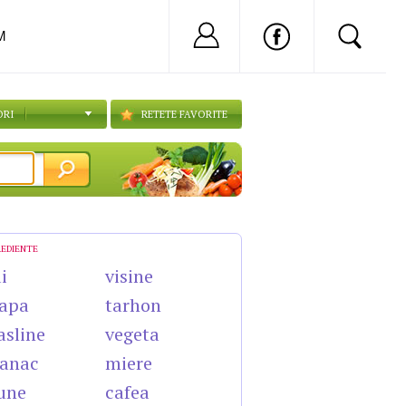
Nu ai cont?
Inregistreaza-
M
ORI
RETETE FAVORITE
REDIENTE
i
visine
apa
tarhon
sline
vegeta
anac
miere
une
cafea