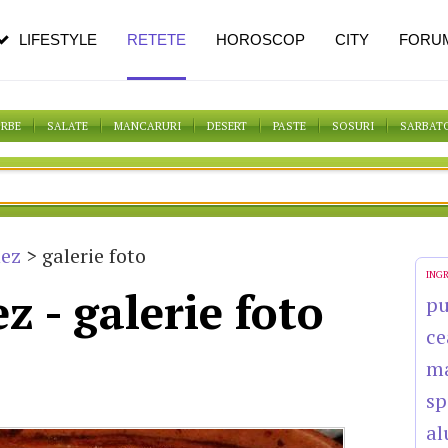
n vârstă
de dureroasă este investigația
LIFESTYLE
RETETE
HOROSCOP
CITY
FORU
ORBE
SALATE
MANCARURI
DESERT
PASTE
SOSURI
SARBAT
nez
> galerie foto
ING
z - galerie foto
pu
ce
ma
sp
al