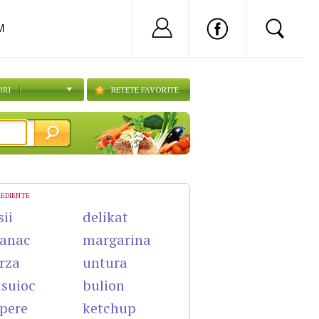
Nu ai cont?
Inregistreaza-
M
ORI
RETETE FAVORITE
REDIENTE
sii
delikat
anac
margarina
rza
untura
suioc
bulion
pere
ketchup