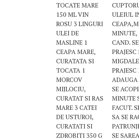
TOCATE MARE
CUPTORUL
150 ML VIN
ULEIUL I
ROSU 3 LINGURI
CEAPA,M
ULEI DE
MINUTE,
MASLINE 1
CAND. SE
CEAPA MARE,
PRAJESC 
CURATATA SI
MIGDALEL
TOCATA 1
PRAJESC 
MORCOV
ADAUGA P
MIJLOCIU,
SE ACOPE
CURATAT SI RAS
MINUTE 
MARE 3 CATEI
FACUT. S
DE USTUROI,
SA SE R
CURATATI SI
PATRUNJE
ZDROBITI 350 G
SE SAREA