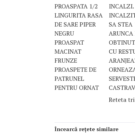
PROASPATA 1/2
INCALZI.
LINGURITA RASA
INCALZIT
DE SARE PIPER
SA STEA 
NEGRU
ARUNCA 
PROASPAT
OBTINUT
MACINAT
CU REST
FRUNZE
ARANJEAZ
PROASPETE DE
ORNEAZA 
PATRUNEL
SERVESTE
PENTRU ORNAT
CASTRAV
Reteta tr
Încearcă reţete similare