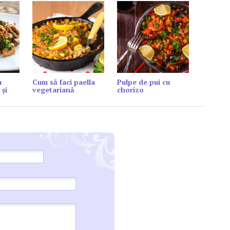
u
Cum să faci paella
Pulpe de pui cu
 și
vegetariană
chorizo