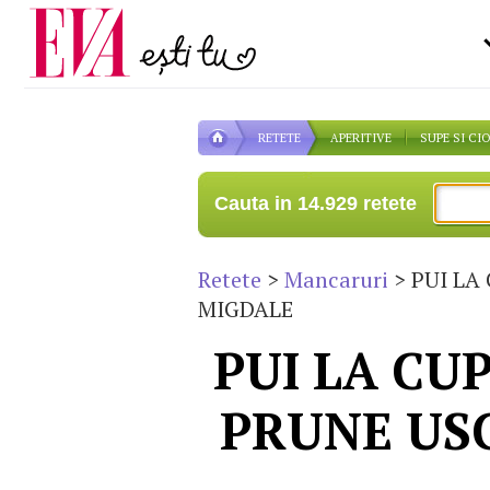
Carieră
pe măsură ce înaintezi î
Actualitate
RETETE
APERITIVE
SUPE SI CI
Cauta in 14.929 retete
Retete
>
Mancaruri
> PUI LA
MIGDALE
PUI LA CU
PRUNE USC