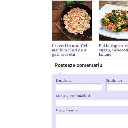
Creveți în unt. Cel
Pui la cuptor c
mai bun mod de a
susan, broccoli
găti creveții
lămâie
Posteaza comentariu
Numele tau
Emailul tau
Subiectul comentariului
Comentariul tau