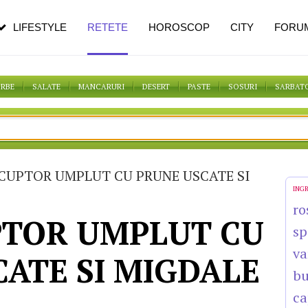
n vârstă
de dureroasă este investigația
LIFESTYLE
RETETE
HOROSCOP
CITY
FORU
ORBE
SALATE
MANCARURI
DESERT
PASTE
SOSURI
SARBAT
 CUPTOR UMPLUT CU PRUNE USCATE SI
ING
ro
PTOR UMPLUT CU
sp
va
ATE SI MIGDALE
bu
ca