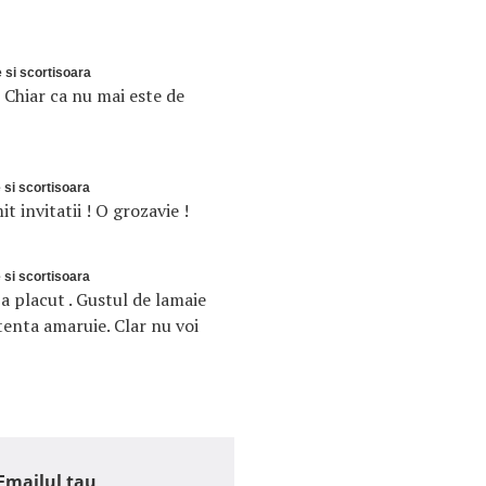
e si scortisoara
Chiar ca nu mai este de
e si scortisoara
 invitatii ! O grozavie !
e si scortisoara
-a placut . Gustul de lamaie
 tenta amaruie. Clar nu voi
Emailul tau