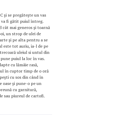
C şi se pregăteşte un vas
va fi gătit puiul întreg.
 cât mai generos şi toarnă
poi, un strop de ulei de
arte şi pe alta pentru a se
 este tot auriu, ia-l de pe
Strecoară uleiul si untul din
 pune puiul la loc în vas.
lapte cu lămâie rasă,
iul în cuptor timp de o oră
opeşti cu sos din când în
pe oase şi pune-o pe un
reună cu garnitură,
 sau piureul de cartofi.