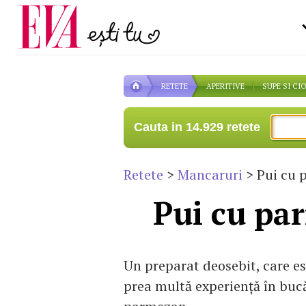
Carieră
pe măsură ce înaintezi î
Actualitate
RETETE
APERITIVE
SUPE SI CI
Cauta in 14.929 retete
Retete
>
Mancaruri
> Pui cu 
Pui cu pa
Un preparat deosebit, care es
prea multă experiență în bucă