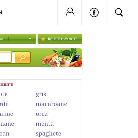
Nu ai cont?
Inregistreaza-
M
ORI
RETETE FAVORITE
REDIENTE
pte
gris
rde
macaroane
anac
orez
anane
menta
ean
spaghete