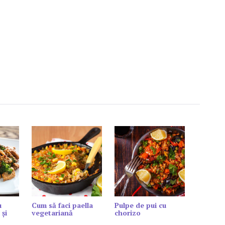
u
Cum să faci paella
Pulpe de pui cu
 și
vegetariană
chorizo