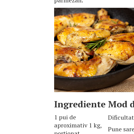
parmezan.
Ingrediente
Mod d
1 pui de
Dificulta
aproximativ 1 kg,
Pune sare
porționat