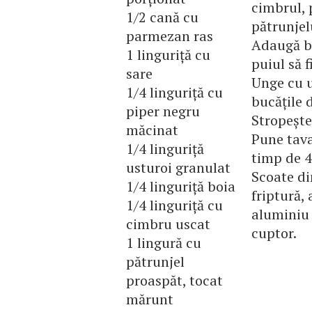
cimbrul, 
1/2 cană cu
pătrunjel
parmezan ras
Adaugă bu
1 linguriță cu
puiul să f
sare
Unge cu u
1/4 linguriță cu
bucățile d
piper negru
Stropește
măcinat
Pune tava
1/4 linguriță
timp de 4
usturoi granulat
Scoate di
1/4 linguriță boia
friptură,
1/4 linguriță cu
aluminiu 
cimbru uscat
cuptor.
1 lingură cu
pătrunjel
proaspăt, tocat
mărunt