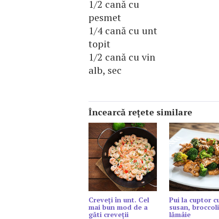
1/2 cană cu
pesmet
1/4 cană cu unt
topit
1/2 cană cu vin
alb, sec
Încearcă reţete similare
Creveți în unt. Cel
Pui la cuptor c
mai bun mod de a
susan, broccoli
găti creveții
lămâie