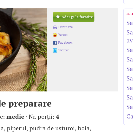
RET
Adaugă la favorite
Sa
Printeaza
Sa
Yahoo
av
Facebook
Sa
Twitter
Sa
Sa
Sa
Sa
Sa
e preparare
Sa
Ca
te:
medie
· Nr. porţii:
4
a, piperul, pudra de usturoi, boia,