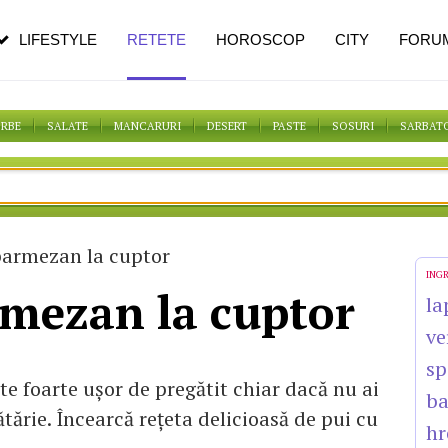
n vârstă
de dureroasă este investigația
LIFESTYLE
RETETE
HOROSCOP
CITY
FORU
ORBE
SALATE
MANCARURI
DESERT
PASTE
SOSURI
SARBAT
parmezan la cuptor
ING
rmezan la cuptor
la
ve
sp
te foarte ușor de pregătit chiar dacă nu ai
b
tărie. Încearcă rețeta delicioasă de pui cu
hr