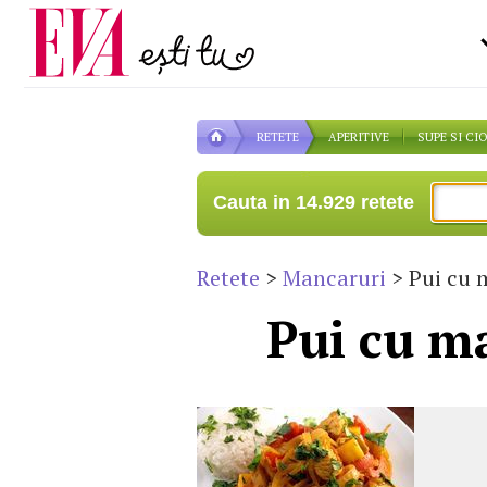
Carieră
pe măsură ce înaintezi î
Actualitate
RETETE
APERITIVE
SUPE SI CI
Cauta in 14.929 retete
Retete
>
Mancaruri
> Pui cu 
Pui cu ma