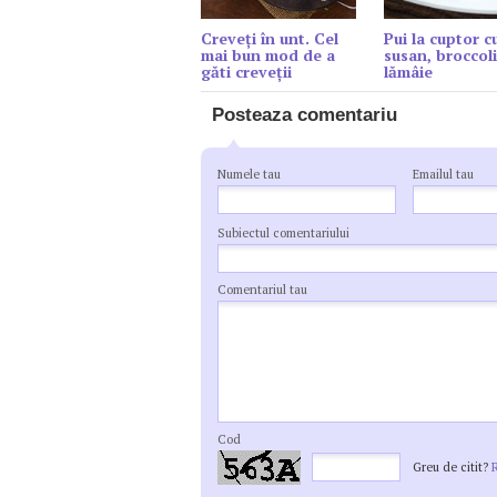
Creveți în unt. Cel
Pui la cuptor c
mai bun mod de a
susan, broccoli
găti creveții
lămâie
Posteaza comentariu
Numele tau
Emailul tau
Subiectul comentariului
Comentariul tau
Cod
Greu de citit?