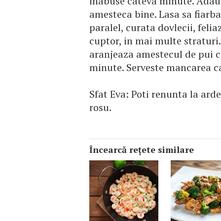
inabuse cateva minute. Adaug
amesteca bine. Lasa sa fiarba
paralel, curata dovlecii, felia
cuptor, in mai multe straturi.
aranjeaza amestecul de pui c
minute. Serveste mancarea c
Sfat Eva: Poti renunta la ardei
rosu.
Încearcă reţete similare