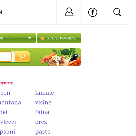
Nu ai cont?
Inregistreaza-
M
ORI
RETETE FAVORITE
REDIENTE
acon
lamaie
mantana
visine
dei
faina
vlecei
orez
psuni
paste