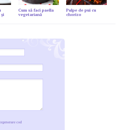
u
Cum să faci paella
Pulpe de pui cu
 și
vegetariană
chorizo
Regenerare cod