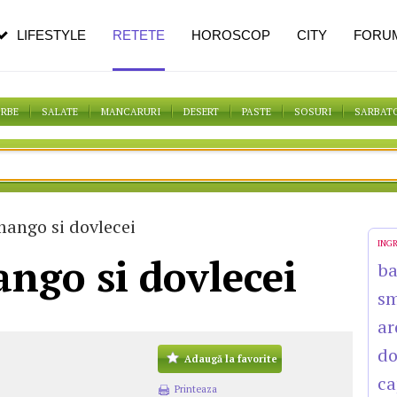
n vârstă
de dureroasă este investigația
LIFESTYLE
RETETE
HOROSCOP
CITY
FORU
ORBE
SALATE
MANCARURI
DESERT
PASTE
SOSURI
SARBAT
mango si dovlecei
ING
ngo si dovlecei
b
s
ar
do
Adaugă la favorite
ca
Printeaza