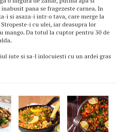
a o lingura de zahar, putina apa si
 inabusit pana se fragezeste carnea. In
za-i si asaza-i intr-o tava, care merge la
 Stropeste-i cu ulei, iar deasupra lor
u mango. Da totul la cuptor pentru 30 de
alda.
ul iute si sa-l inlocuiesti cu un ardei gras