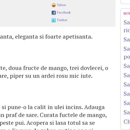
Yahoo
Facebook
RET
Twitter
Sa
ri
nta, eleganta si foarte apetisanta.
Sa
Sa
po
Sa
te, doua fructe de mango, trei dovlecei, o
Sa
are, piper su un ardei rosu mic iute.
Sa
Sa
Sa
si pune-o la calit in ulei incins. Adauga
Sa
un praf de sare. Curata fuctele de mango,
Ch
peste pui. Acopera si lasa totul sa se