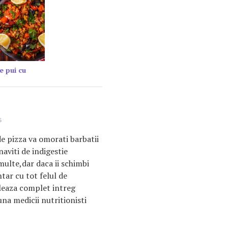
e pui cu
5
e pizza va omorati barbatii
naviti de indigestie
ulte,dar daca ii schimbi
tar cu tot felul de
leaza complet intreg
na medicii nutritionisti