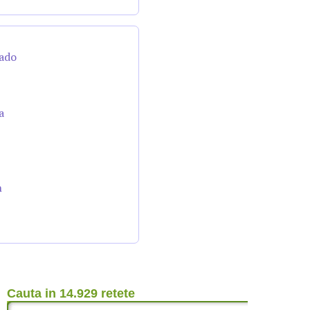
cado
a
n
Cauta in 14.929 retete