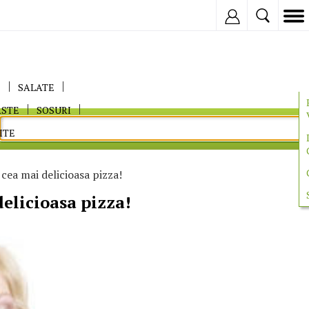
Inregistreaza
E
SALATE
ASTE
SOSURI
ITE
cea mai delicioasa pizza!
elicioasa pizza!