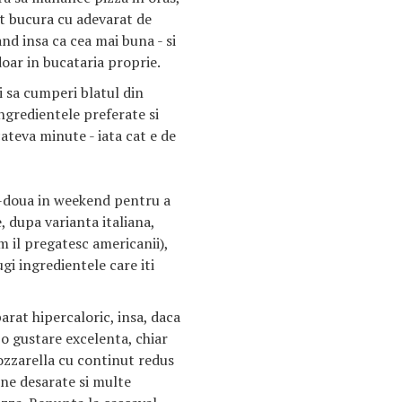
ot bucura cu adevarat de
and insa ca cea mai buna - si
oar in bucataria proprie.
i sa cumperi blatul din
gredientele preferate si
ateva minute - iata cat e de
ora-doua in weekend pentru a
, dupa varianta italiana,
m il pregatesc americanii),
gi ingredientele care iti
arat hipercaloric, insa, daca
i o gustare excelenta, chiar
ozzarella cu continut redus
ine desarate si multe