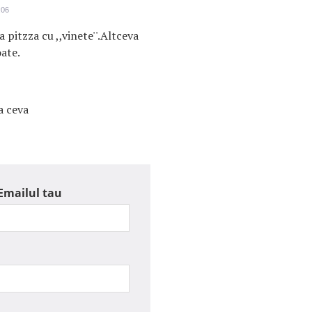
:06
pitzza cu ,,vinete''.Altceva
oate.
a ceva
Emailul tau