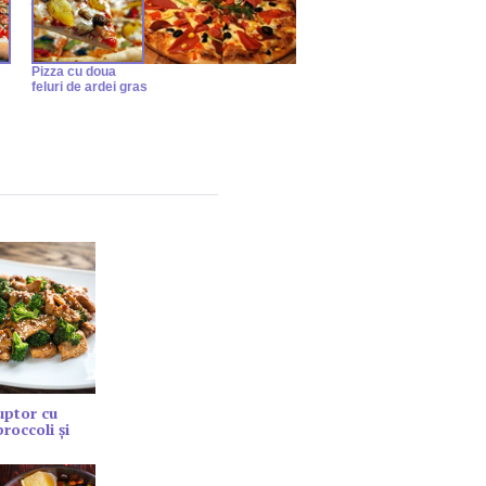
Pizza cu doua
feluri de ardei gras
cuptor cu
roccoli și