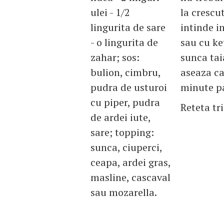
ulei - 1/2
la crescu
lingurita de sare
intinde i
- o lingurita de
sau cu ke
zahar; sos:
sunca taia
bulion, cimbru,
aseaza ca
pudra de usturoi
minute p
cu piper, pudra
Reteta tr
de ardei iute,
sare; topping:
sunca, ciuperci,
ceapa, ardei gras,
masline, cascaval
sau mozarella.