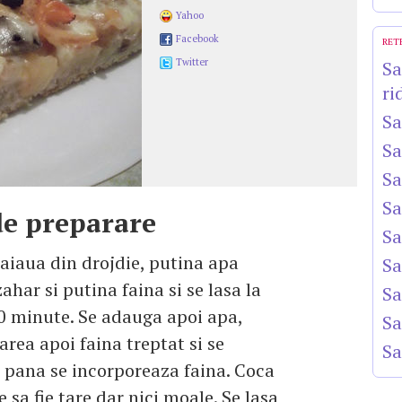
Yahoo
Facebook
RET
Twitter
Sa
ri
Sa
Sa
Sa
Sa
e preparare
Sa
aiaua din drojdie, putina apa
Sa
ahar si putina faina si se lasa la
Sa
0 minute. Se adauga apoi apa,
Sa
sarea apoi faina treptat si se
Sa
pana se incorporeaza faina. Coca
 sa fie tare dar nici moale. Se lasa