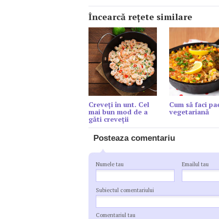
Încearcă reţete similare
Creveți în unt. Cel
Cum să faci pae
mai bun mod de a
vegetariană
găti creveții
Posteaza comentariu
Numele tau
Emailul tau
Subiectul comentariului
Comentariul tau