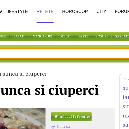
pe măsură ce înaintezi în vârstă
LIFESTYLE
RETETE
HOROSCOP
CITY
FORU
ORBE
SALATE
MANCARURI
DESERT
PASTE
SOSURI
SARBAT
 sunca si ciuperci
ING
sunca si ciuperci
su
ia
s
m
Adaugă la favorite
sa
Printeaza