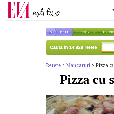
Carieră
la medic
Actualitate
RETETE
APERITIVE
SUPE SI CI
Cauta in 14.929 retete
Retete
>
Mancaruri
> Pizza cu
Pizza cu 