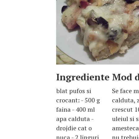
Ingrediente
Mod d
blat pufos si
Se face m
crocant: - 500 g
calduta, z
faina - 400 ml
crescut 1
apa calduta -
uleiul si 
drojdie cat o
amesteca 
nuca - 2 linguri
nu trebuie