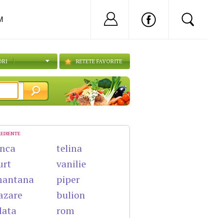
Nu ai cont?
Inregistreaza-
M
ORI
RETETE FAVORITE
REDIENTE
nca
telina
urt
vanilie
mantana
piper
azare
bulion
lata
rom