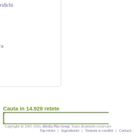
ridichi
ra
Cauta in 14.929 retete
Copyright © 2001-2026,
iMedia Plus Group
. Toate drepturile rezervate
Top retete
|
Ingrediente
|
Termeni si conditii
|
Contact