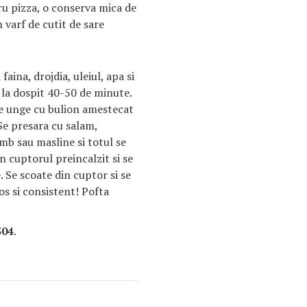
 pizza, o conserva mica de
n varf de cutit de sare
ina, drojdia, uleiul, apa si
a la dospit 40-50 de minute.
se unge cu bulion amestecat
e presara cu salam,
umb sau masline si totul se
n cuptorul preincalzit si se
 Se scoate din cuptor si se
os si consistent! Pofta
304
.