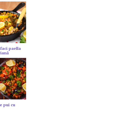
faci paella
riană
e pui cu