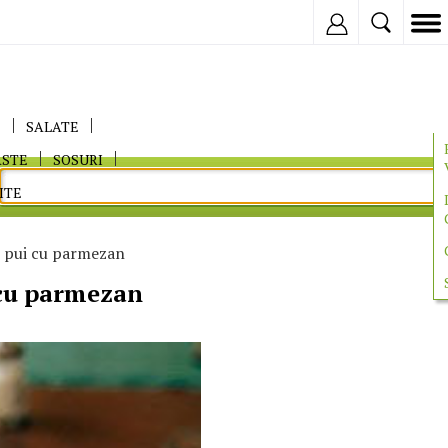
Inregistreaza
E
SALATE
ASTE
SOSURI
ITE
e pui cu parmezan
 cu parmezan