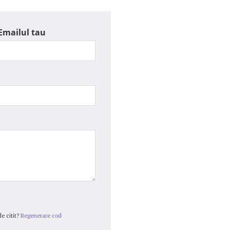
Emailul tau
e citit?
Regenerare cod