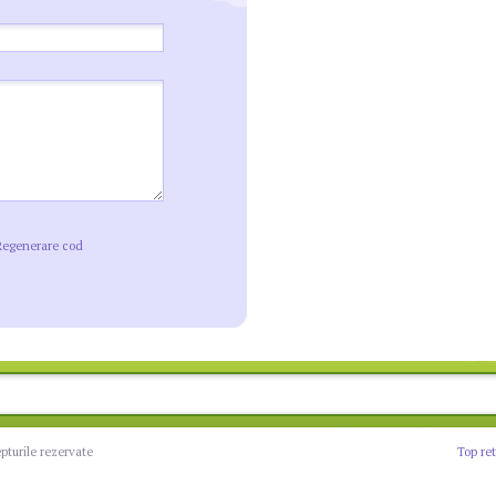
Regenerare cod
epturile rezervate
Top re