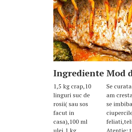
Ingrediente
Mod d
1,5 kg crap,10
Se curata
linguri suc de
am cresta
rosii( sau sos
se imbiba 
facut in
ciupercile
casa),100 ml
feliati,t
ulei,1 kg
Atentie: 