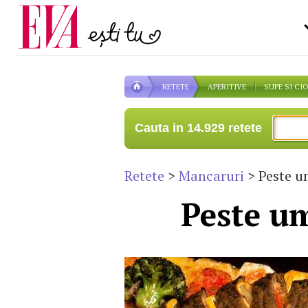
Carieră
pe măsură ce înaintezi î
Actualitate
RETETE
APERITIVE
SUPE SI CI
Cauta in 14.929 retete
Retete
>
Mancaruri
> Peste u
Peste um