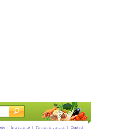
tete
|
Ingrediente
|
Termeni si conditii
|
Contact