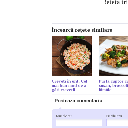
Reteta tr
Încearcă reţete similare
Creveți în unt. Cel
Pui la cuptor c
mai bun mod de a
susan, broccoli
găti creveții
lămâie
Posteaza comentariu
Numele tau
Emailul tau