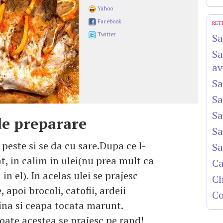
Yahoo
Facebook
RET
Twitter
Sa
Sa
av
Sa
Sa
Sa
e preparare
Sa
 peste si se da cu sare.Dupa ce l-
Sa
t, in calim in ulei(nu prea mult ca
Ca
in el). In acelas ulei se prajesc
Ch
, apoi brocoli, catofii, ardeii
Co
elina si ceapa tocata marunt.
toate acestea se prajesc pe rand!