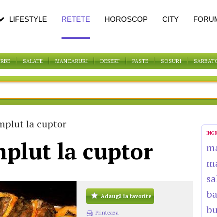
n vârstă
de dureroasă este investigația
LIFESTYLE
RETETE
HOROSCOP
CITY
FORU
ORBE
SALATE
MANCARURI
DESERT
PASTE
SOSURI
SARBAT
mplut la cuptor
ING
plut la cuptor
m
m
sa
b
Adaugă la favorite
bu
Printeaza