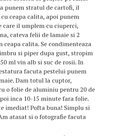
a punem stratul de cartofi, il
cu ceapa calita, apoi punem
e care il umplem cu ciuperci,
ina, cateva felii de lamaie si 2
in ceapa calita. Se condimenteaza
cimbru si piper dupa gust, stropim
50 ml vin alb si suc de rosii. In
restatura facuta pestelui punem
lamaie. Dam totul la cuptor,
cu o folie de aluminiu pentru 20 de
poi inca 10-15 minute fara folie.
te imediat! Pofta buna! Simplu si
 Am atasat si o fotografie facuta