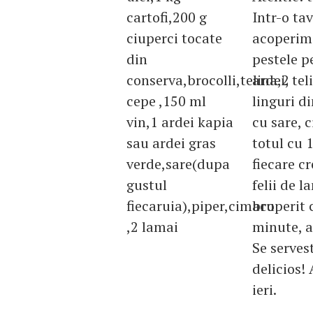
cartofi,200 g
Intr-o tav
ciuperci tocate
acoperim 
din
pestele p
conserva,brocolli,telina,2
ardei, tel
cepe ,150 ml
linguri d
vin,1 ardei kapia
cu sare, 
sau ardei gras
totul cu 1
verde,sare(dupa
fiecare c
gustul
felii de 
fiecaruia),piper,cimbru
acoperit 
,2 lamai
minute, a
Se serves
delicios!
ieri.