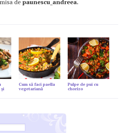
imisa de
paunescu_andreea
.
u
Cum să faci paella
Pulpe de pui cu
 și
vegetariană
chorizo