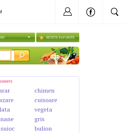
Nu ai cont?
Inregistreaza-
M
ORI
RETETE FAVORITE
REDIENTE
arar
chimen
azare
cuisoare
lata
vegeta
anane
gris
suioc
bulion