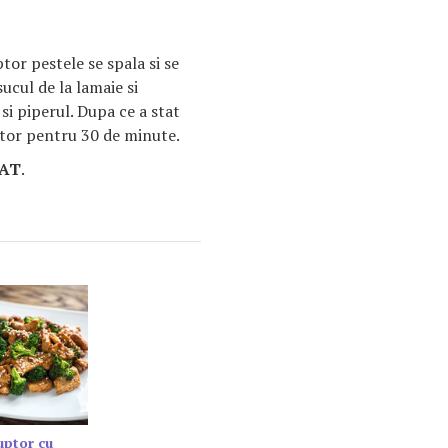
or pestele se spala si se
ucul de la lamaie si
si piperul. Dupa ce a stat
ptor pentru 30 de minute.
AT
.
cuptor cu