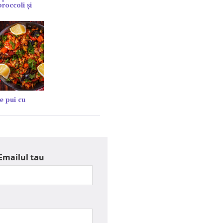
roccoli și
e pui cu
Emailul tau