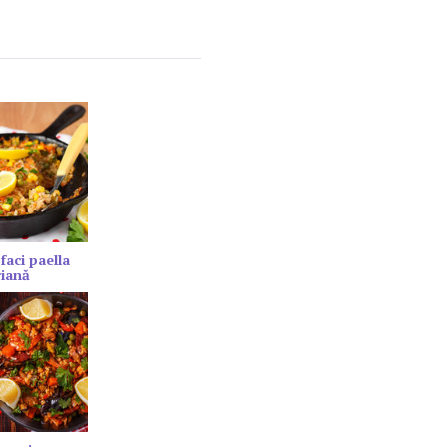
faci paella
riană