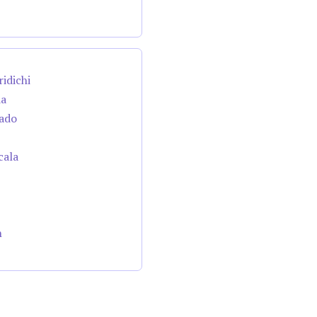
ridichi
da
cado
cala
n