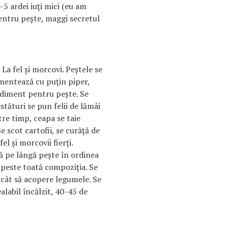
4-5 ardei iuți mici (eu am
entru pește, maggi secretul
. La fel și morcovi. Peștele se
imentează cu puțin piper,
ndiment pentru pește. Se
estături se pun felii de lămâi
ntre timp, ceapa se taie
e scot cartofii, se curăță de
fel și morcovii fierți.
ă pe lângă pește în ordinea
ă peste toată compoziția. Se
 cât să acopere legumele. Se
ealabil încălzit, 40-45 de