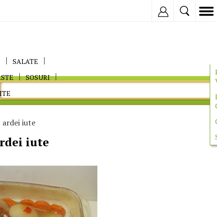
Inregistreaza
E
SALATE
ASTE
SOSURI
ITE
 ardei iute
rdei iute