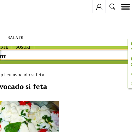
Inregistreaza
E
SALATE
ASTE
SOSURI
ITE
pt cu avocado si feta
vocado si feta