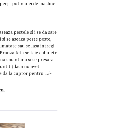
iper; - putin ulei de masline
aseaza pestele si i se da sare
i si se aseaza peste peste,
 jumatate sau se lasa intregi
. Branza feta se taie cubulete
arna smantana si se presara
untit (daca nu aveti
Se da la cuptor pentru 15-
en
.