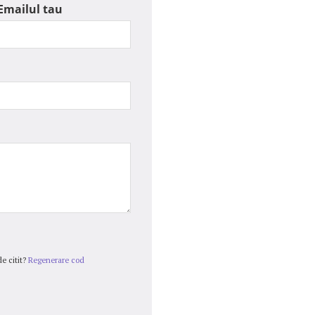
Emailul tau
e citit?
Regenerare cod