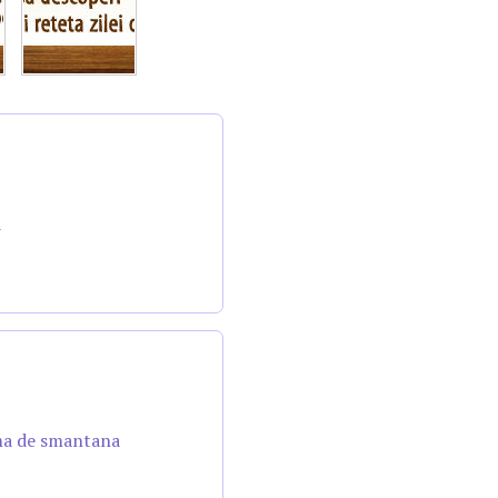
a
ema de smantana