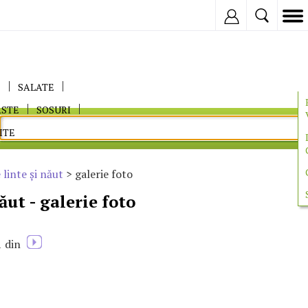
Inregistreaza
E
SALATE
ASTE
SOSURI
ITE
 linte şi năut
> galerie foto
ăut - galerie foto
1
din
2