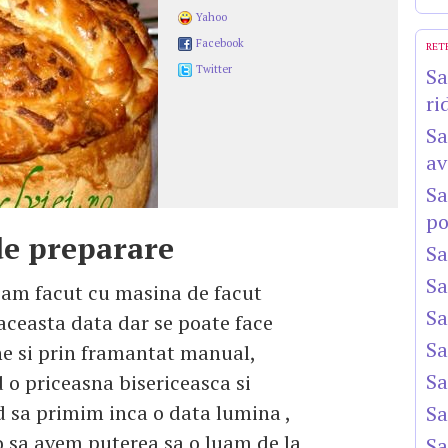
Yahoo
Facebook
RET
Twitter
Sa
ri
Sa
av
Sa
po
e preparare
Sa
Sa
-am facut cu masina de facut
Sa
aceasta data dar se poate face
Sa
ne si prin framantat manual,
Sa
 o priceasna bisericeasca si
 sa primim inca o data lumina ,
Sa
 sa avem puterea sa o luam de la
Sa