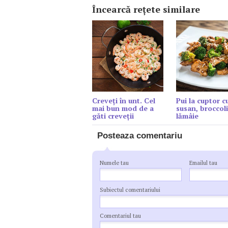
Încearcă reţete similare
Creveți în unt. Cel
Pui la cuptor c
mai bun mod de a
susan, broccoli
găti creveții
lămâie
Posteaza comentariu
Numele tau
Emailul tau
Subiectul comentariului
Comentariul tau