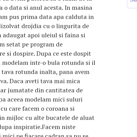
a o data si anul acesta. In masina
am pus prima data apa calduta in
izolvat drojdia cu o lingurita de
 adaugat apoi uleiul si faina si
am setat pe program de
e si dospire. Dupa ce este dospit
n modelam intr-o bula rotunda si il
 tava rotunda inalta, pana avem
ava. Daca aveti tava mai mica
ar jumatate din cantitatea de
pa aceea modelam mici suluri
 cu care facem o coroana si
n mijloc cu alte bucatele de aluat
dupa inspiratie.Facem niste
i mici pe fiacare cadran sa nu se