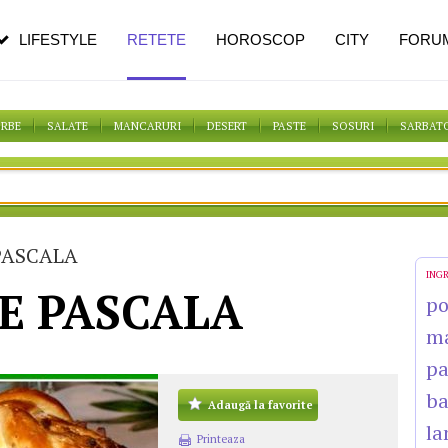
n vârstă
de dureroasă este investigația
LIFESTYLE
RETETE
HOROSCOP
CITY
FORU
ORBE
SALATE
MANCARURI
DESERT
PASTE
SOSURI
SARBAT
PASCALA
ING
E PASCALA
po
m
pa
b
Adaugă la favorite
la
Printeaza