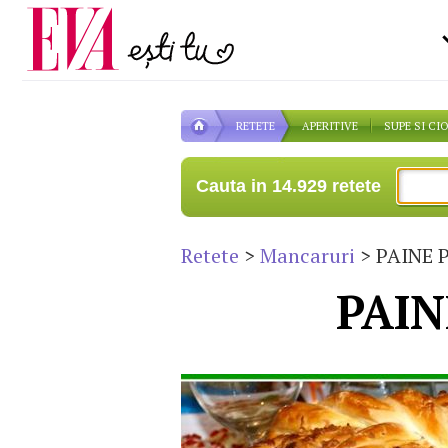
Carieră
pe măsură ce înaintezi î
Actualitate
RETETE
APERITIVE
SUPE SI CI
Cauta in 14.929 retete
Retete
>
Mancaruri
> PAINE 
PAIN