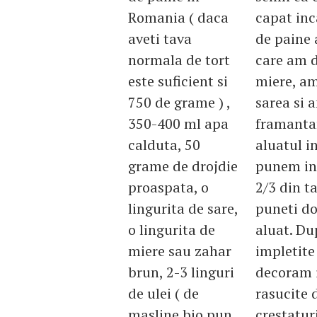
Romania ( daca
capat inc
aveti tava
de paine 
normala de tort
care am d
este suficient si
miere, am
750 de grame ) ,
sarea si 
350-400 ml apa
framantar
calduta, 50
aluatul i
grame de drojdie
punem in
proaspata, o
2/3 din t
lingurita de sare,
puneti do
o lingurita de
aluat. Du
miere sau zahar
impletite
brun, 2-3 linguri
decoram i
de ulei ( de
rasucite 
masline bio pun
crestatur