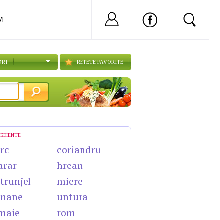
Nu ai cont?
Inregistreaza-
M
ORI
RETETE FAVORITE
REDIENTE
rc
coriandru
arar
hrean
trunjel
miere
anane
untura
maie
rom