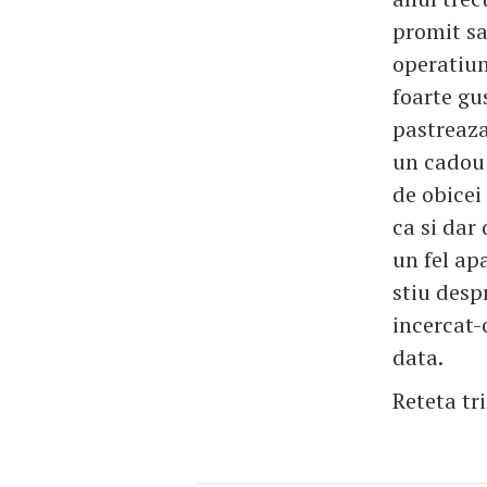
promit sa
operatiun
foarte gu
pastreaza
un cadou 
de obicei 
ca si dar
un fel ap
stiu desp
incercat-
data.
Reteta tr