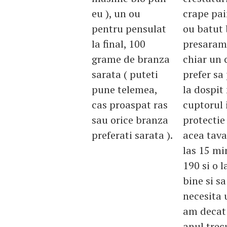
eu ), un ou
crape pai
pentru pensulat
ou batut 
la final, 100
presaram 
grame de branza
chiar un 
sarata ( puteti
prefer sa
pune telemea,
la dospit
cas proaspat ras
cuptorul 
sau orice branza
protectie
preferati sarata ).
acea tava
las 15 mi
190 si o 
bine si s
necesita 
am decat 
anul trec