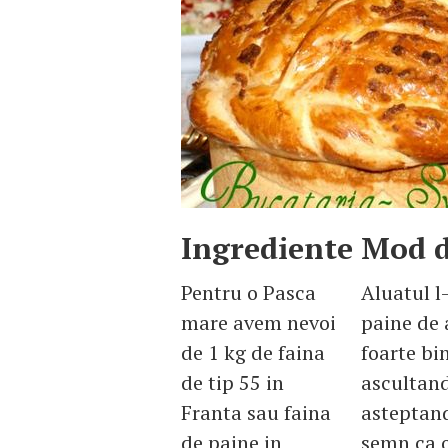
Ingrediente
Mod d
Pentru o Pasca
Aluatul l
mare avem nevoi
paine de 
de 1 kg de faina
foarte bi
de tip 55 in
ascultand
Franta sau faina
asteptand
de paine in
semn ca o