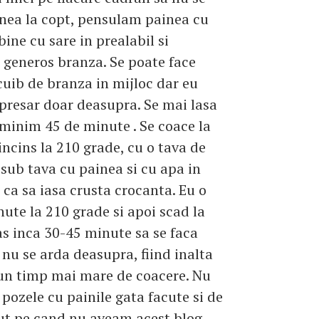
nea la copt, pensulam painea cu
bine cu sare in prealabil si
generos branza. Se poate face
cuib de branza in mijloc dar eu
 presar doar deasupra. Se mai lasa
 minim 45 de minute . Se coace la
incins la 210 grade, cu o tava de
 sub tava cu painea si cu apa in
 ca sa iasa crusta crocanta. Eu o
nute la 210 grade si apoi scad la
las inca 30-45 minute sa se faca
a nu se arda deasupra, fiind inalta
un timp mai mare de coacere. Nu
pozele cu painile gata facute si de
ut pe cand nu aveam acest blog,