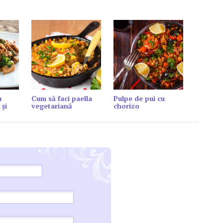
u
Cum să faci paella
Pulpe de pui cu
 și
vegetariană
chorizo