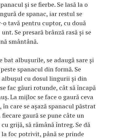
panacul şi se fierbe. Se lasă la o
ingură de spanac, iar restul se
r-o tavă pentru cuptor, cu două
e unt. Se presară brânză rasă şi se
ină smântână.
e bat albuşurile, se adaugă sare şi
 peste spanacul din formă. Se
 albuşul cu dosul lingurii şi din
 se fac găuri rotunde, cât să încapă
uş. La mijloc se face o gaură ceva
 în care se aşază spanacul păstrat
În fiecare gaură se pune câte un
 cu grijă, să rămână întreg. Se dă
 la foc potrivit, până se prinde