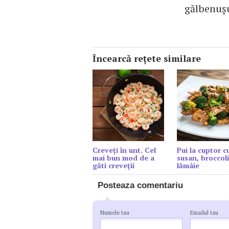
gălbenuşu
Încearcă reţete similare
Creveți în unt. Cel
Pui la cuptor c
mai bun mod de a
susan, broccoli
găti creveții
lămâie
Posteaza comentariu
Numele tau
Emailul tau