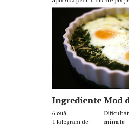
apoi ouă pentru fiecare porţi
Ingrediente
Mod d
6 ouă,
Dificulta
1 kilogram de
minute