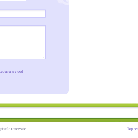
Regenerare cod
epturile rezervate
Top re