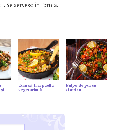
l. Se servesc în formă.
u
Cum să faci paella
Pulpe de pui cu
 și
vegetariană
chorizo