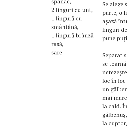
spanac,
Se alege s
2 linguri cu unt,
parte, o l
1 lingură cu
aşază înt
smântână,
linguri d
1 lingură brânză
pune puţ
rasă,
sare
Separat s
se toarnă
netezeşte
loc în loc
un gălben
mai mare,
la cald. 
gălbenuş,
la cuptor,