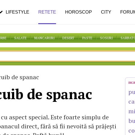
n vârstă
de dureroasă este investigația
LIFESTYLE
RETETE
HOROSCOP
CITY
FORU
ORBE
SALATE
MANCARURI
DESERT
PASTE
SOSURI
SARBAT
cuib de spanac
ING
cuib de spanac
pu
ca
mi
 cu aspect special. Este foarte simplu de
bu
anacul direct, fără să fii nevoită să prăjeşti
co