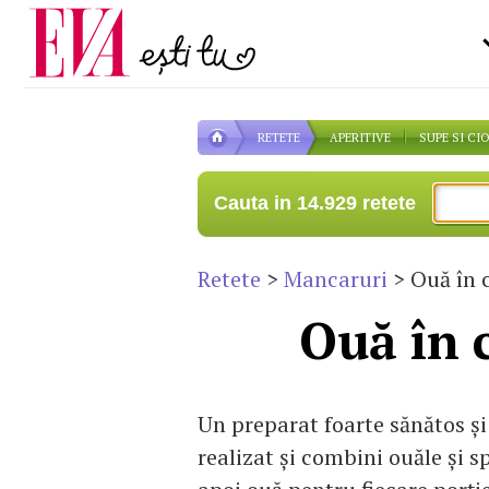
Carieră
pe măsură ce înaintezi î
Actualitate
RETETE
APERITIVE
SUPE SI CI
Cauta in 14.929 retete
Retete
>
Mancaruri
> Ouă în 
Ouă în 
Un preparat foarte sănătos şi
realizat şi combini ouăle şi sp