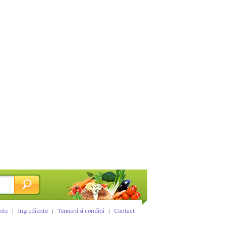
tete
|
Ingrediente
|
Termeni si conditii
|
Contact