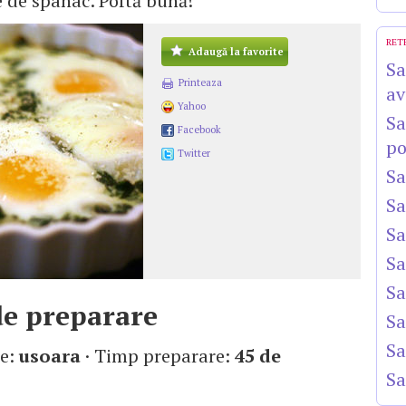
e de spanac. Poftă bună!
RET
Adaugă la favorite
Sa
Printeaza
av
Yahoo
Sa
Facebook
po
Twitter
Sa
Sa
Sa
Sa
Sa
e preparare
Sa
Sa
te:
usoara
· Timp preparare:
45 de
Sa