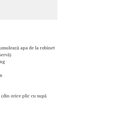
cumulează apa de la robinet
servă)
ung
en
 (din orice plic cu supă