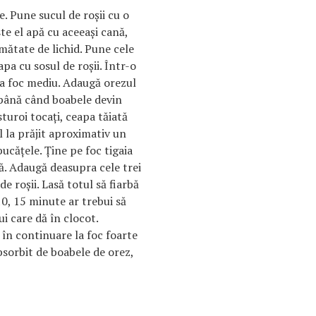
e. Pune sucul de roşii cu o
te el apă cu aceeaşi cană,
jumătate de lichid. Pune cele
apa cu sosul de roşii. Într-o
 la foc mediu. Adaugă orezul
 până când boabele devin
sturoi tocaţi, ceapa tăiată
 la prăjit aproximativ un
bucăţele. Ţine pe foc tigaia
ă. Adaugă deasupra cele trei
de roşii. Lasă totul să fiarbă
0, 15 minute ar trebui să
ui care dă în clocot.
ă în continuare la foc foarte
bsorbit de boabele de orez,