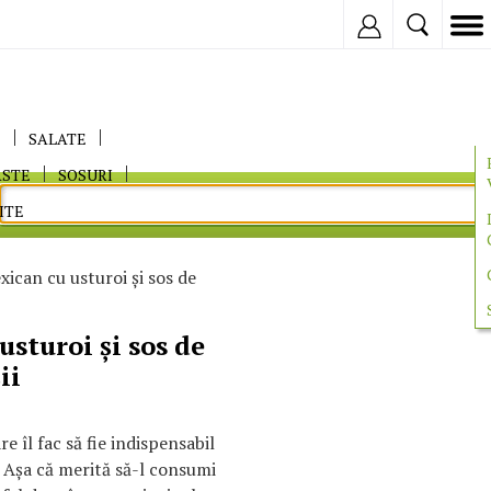
Inregistreaza
E
SALATE
ASTE
SOSURI
ITE
ican cu usturoi şi sos de
sturoi şi sos de
ii
re îl fac să fie indispensabil
 Aşa că merită să-l consumi