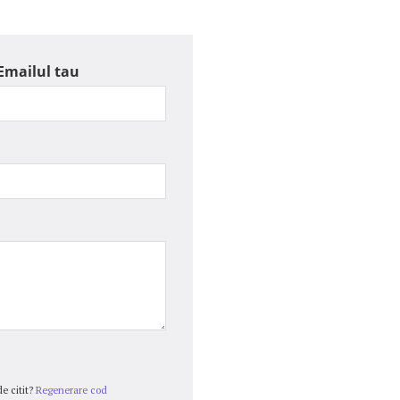
Emailul tau
e citit?
Regenerare cod