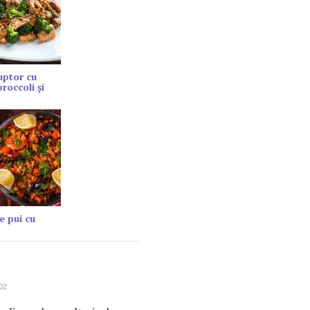
cuptor cu
roccoli și
e pui cu
02