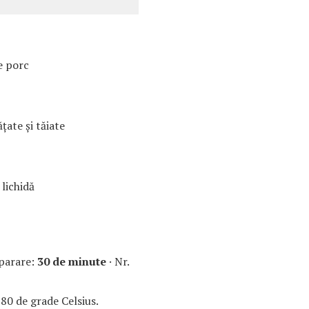
e porc
țate și tăiate
 lichidă
parare:
30 de minute
· Nr.
80 de grade Celsius.