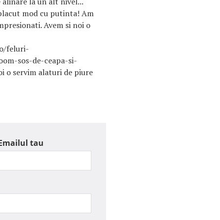
linare la un alt nivel...
 placut mod cu putinta! Am
mpresionati. Avem si noi o
/feluri-
oom-sos-de-ceapa-si-
i o servim alaturi de piure
Emailul tau