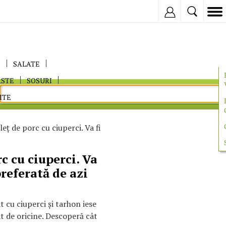
Inregistreaza
E
SALATE
ASTE
SOSURI
ITE
eț de porc cu ciuperci. Va fi
c cu ciuperci. Va
referată de azi
 cu ciuperci și tarhon iese
at de oricine. Descoperă cât