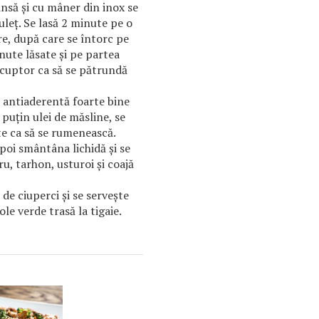
insă și cu mâner din inox se
leț. Se lasă 2 minute pe o
re, după care se întorc pe
nute lăsate și pe partea
a cuptor ca să se pătrundă
e antiaderentă foarte bine
 puțin ulei de măsline, se
te ca să se rumenească.
apoi smântâna lichidă și se
u, tarhon, usturoi și coajă
de ciuperci și se servește
ole verde trasă la tigaie.