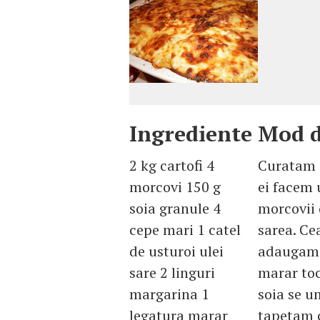
Ingrediente
Mod d
2 kg cartofi 4
Curatam ca
morcovi 150 g
ei facem 
soia granule 4
morcovii 
cepe mari 1 catel
sarea. Ce
de usturoi ulei
adaugam s
sare 2 linguri
marar to
margarina 1
soia se u
legatura marar
tapetam c