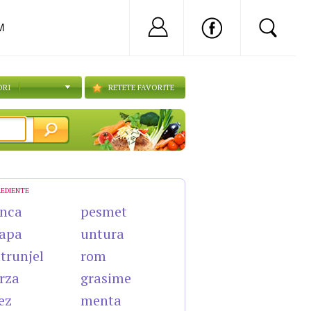
Nu ai cont?
Inregistreaza-
M
ORI
RETETE FAVORITE
REDIENTE
nca
pesmet
apa
untura
trunjel
rom
rza
grasime
ez
menta