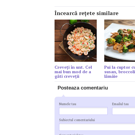
Încearcă reţete similare
Creveți în unt. Cel
Pui la cuptor c
mai bun mod de a
susan, broccoli
găti creveții
lămâie
Posteaza comentariu
Numele tau
Emailul tau
Subiectul comentariului