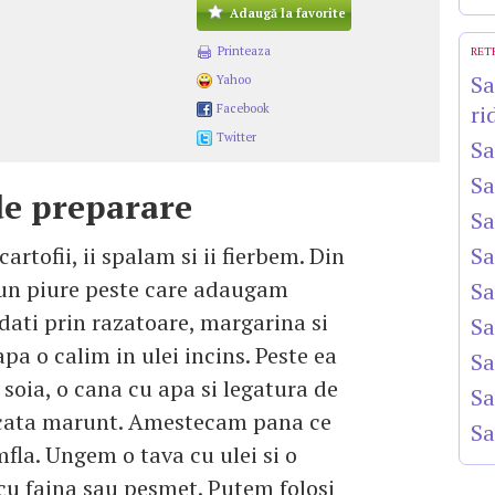
Adaugă la favorite
Printeaza
RET
Sa
Yahoo
ri
Facebook
Twitter
Sa
Sa
e preparare
Sa
rtofii, ii spalam si ii fierbem. Din
Sa
un piure peste care adaugam
Sa
dati prin razatoare, margarina si
Sa
apa o calim in ulei incins. Peste ea
Sa
oia, o cana cu apa si legatura de
Sa
cata marunt. Amestecam pana ce
Sa
mfla. Ungem o tava cu ulei si o
u faina sau pesmet. Putem folosi