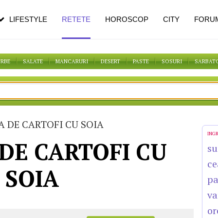
pe măsură ce înaintezi în vârstă
LIFESTYLE
RETETE
HOROSCOP
CITY
FORU
ORBE
SALATE
MANCARURI
DESERT
PASTE
SOSURI
SARBAT
 DE CARTOFI CU SOIA
ING
DE CARTOFI CU
su
ce
SOIA
pa
va
or