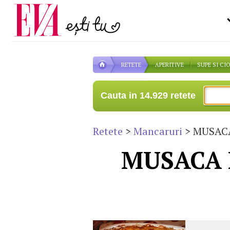
Carieră
la medic
Actualitate
RETETE
APERITIVE
SUPE SI CI
Cauta in 14.929 retete
Retete
>
Mancaruri
> MUSACA
MUSACA 