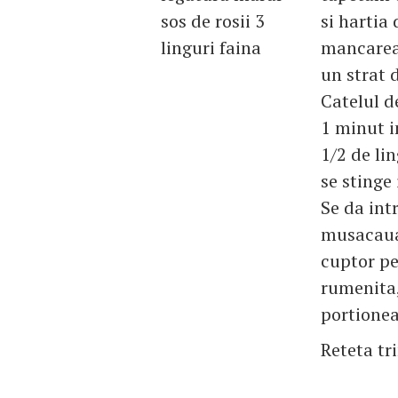
sos de rosii 3
si hartia
linguri faina
mancarea
un strat 
Catelul d
1 minut i
1/2 de li
se stinge
Se da intr
musacaua 
cuptor pe
rumenita,
portioneaz
Reteta tr