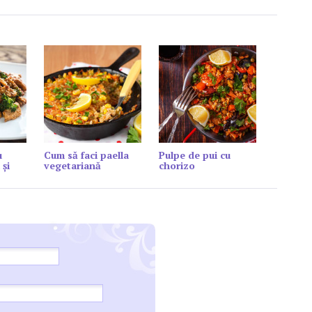
u
Cum să faci paella
Pulpe de pui cu
 și
vegetariană
chorizo