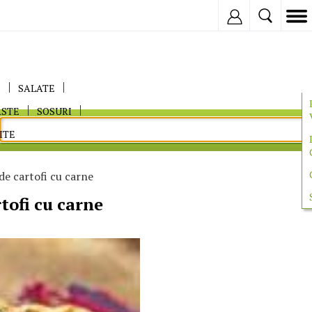
Inregistreaza
E
SALATE
ASTE
SOSURI
ITE
e cartofi cu carne
tofi cu carne