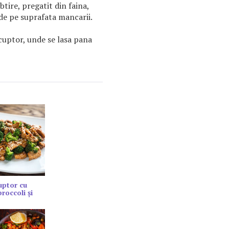
btire, pregatit din faina,
nde pe suprafata mancarii.
 cuptor, unde se lasa pana
cuptor cu
roccoli și