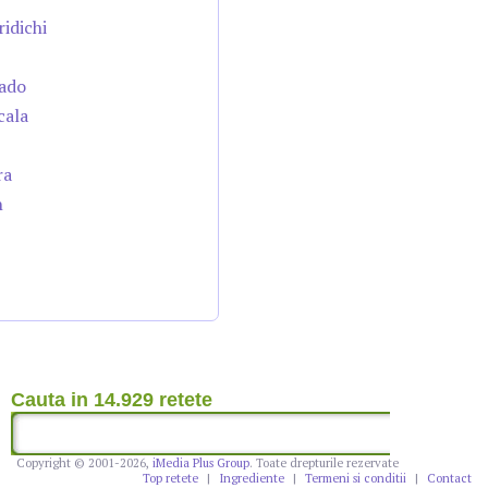
ridichi
cado
cala
ra
n
Cauta in 14.929 retete
Copyright © 2001-2026,
iMedia Plus Group
. Toate drepturile rezervate
Top retete
|
Ingrediente
|
Termeni si conditii
|
Contact