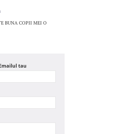
4
E BUNA COPII MEI O
Emailul tau