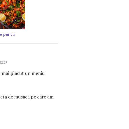
e pui cu
22:27
t mai placut un meniu
teta de musaca pe care am