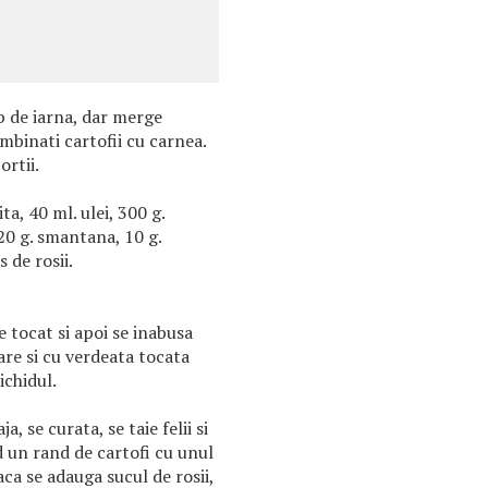
p de iarna, dar merge
mbinati cartofii cu carnea.
rtii.
ta, 40 ml. ulei, 300 g.
-20 g. smantana, 10 g.
s de rosii.
 tocat si apoi se inabusa
are si cu verdeata tocata
chidul.
a, se curata, se taie felii si
d un rand de cartofi cu unul
ca se adauga sucul de rosii,