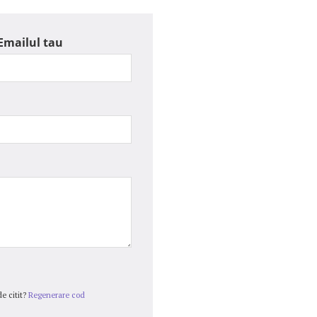
Emailul tau
e citit?
Regenerare cod