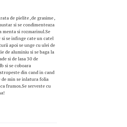
rata de pielite ,de grasime ,
 mustar si se condimenteaza
ga menta si rozmarinul.Se
 si se infinge cate un catel
turii apoi se unge cu ulei de
ie de aluminiu si se baga la
ade si de lasa 30 de
lb si se coboara
 stropeste din cand in cand
 de min se inlatura folia
ca frumos.Se serveste cu
na!