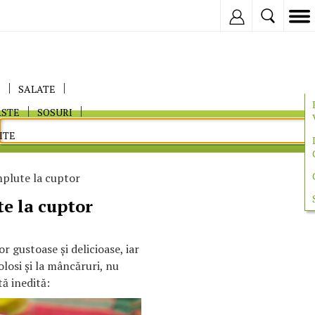
Inregistreaza
E
SALATE
ASTE
SOSURI
ITE
plute la cuptor
e la cuptor
 gustoase şi delicioase, iar
olosi şi la mâncăruri, nu
tă inedită: