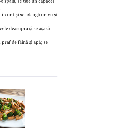
Se spală, se taie un căpăcel
.
 în unt şi se adaugă un ou şi
ele deasupra şi se aşază
 praf de făină şi apă; se