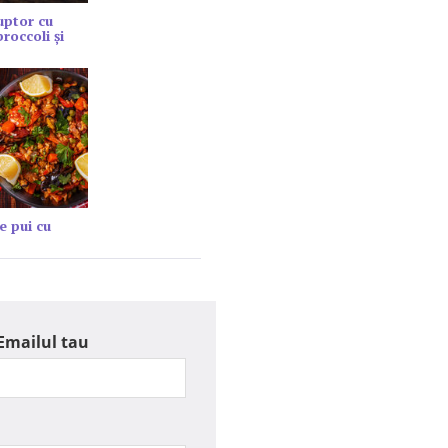
cuptor cu
roccoli și
e pui cu
Emailul tau