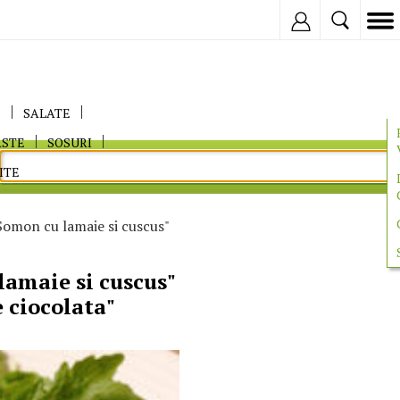
Inregistreaza
E
SALATE
ASTE
SOSURI
ITE
omon cu lamaie si cuscus"
amaie si cuscus"
 ciocolata"