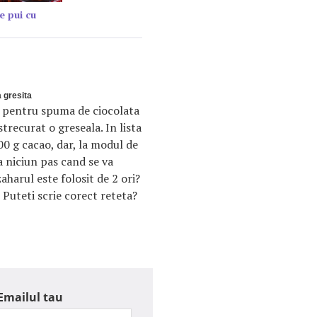
e pui cu
 gresita
a pentru spuma de ciocolata
trecurat o greseala. In lista
0 g cacao, dar, la modul de
a niciun pas cand se va
zaharul este folosit de 2 ori?
a? Puteti scrie corect reteta?
Emailul tau