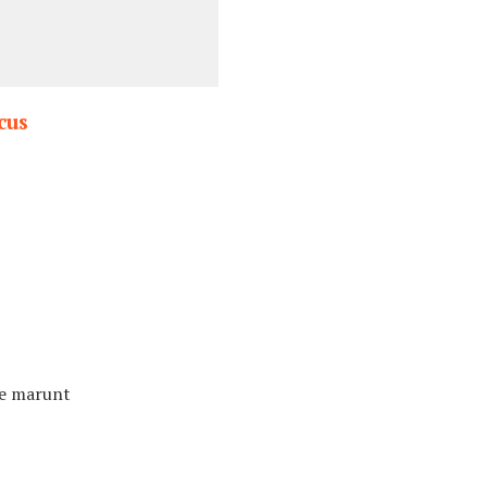
cus
te marunt