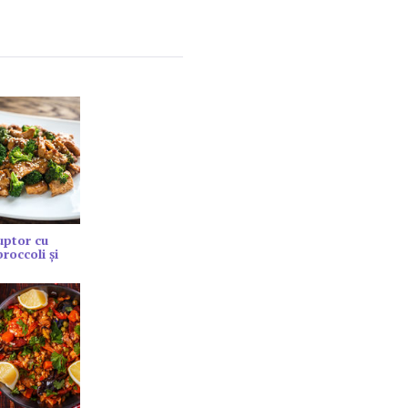
cuptor cu
roccoli și