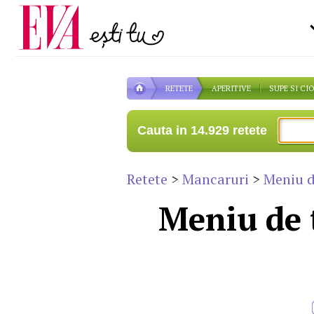
Carieră
la medic
Actualitate
RETETE
APERITIVE
SUPE SI CI
Cauta in 14.929 retete
Retete
>
Mancaruri
>
Meniu 
Meniu de 