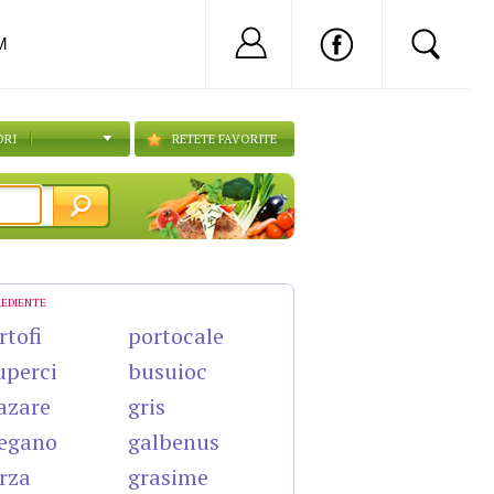
Nu ai cont?
Inregistreaza-
M
ORI
RETETE FAVORITE
REDIENTE
rtofi
portocale
uperci
busuioc
azare
gris
egano
galbenus
rza
grasime