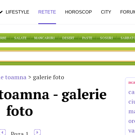
pe măsură ce înaintezi în vârstă
LIFESTYLE
RETETE
HOROSCOP
CITY
FORU
ORBE
SALATE
MANCARURI
DESERT
PASTE
SOSURI
SARBAT
de toamna
> galerie foto
ING
toamna - galerie
ca
ci
foto
m
or
va
Poza
1