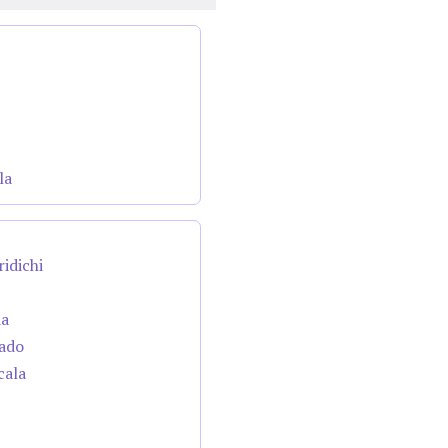
la
ridichi
da
cado
cala