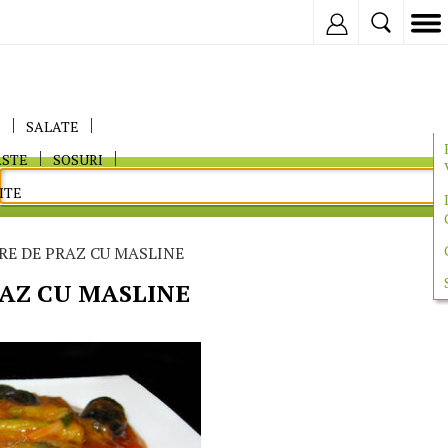
Inregistreaza
E
SALATE
ASTE
SOSURI
ITE
E DE PRAZ CU MASLINE
AZ CU MASLINE