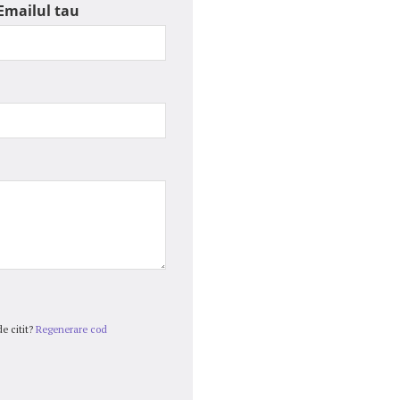
Emailul tau
e citit?
Regenerare cod