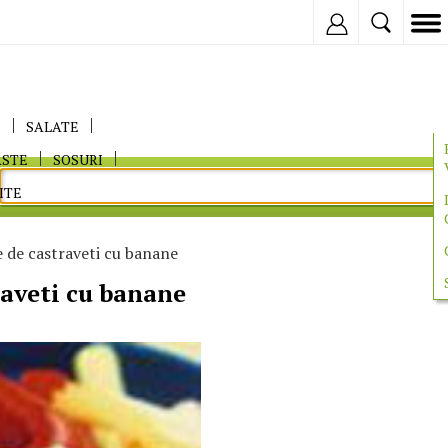
Inregistreaza
E
SALATE
ASTE
SOSURI
ITE
 de castraveti cu banane
aveti cu banane