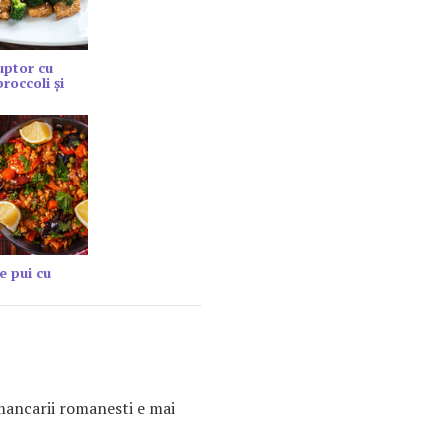
cuptor cu
roccoli și
e pui cu
 mancarii romanesti e mai