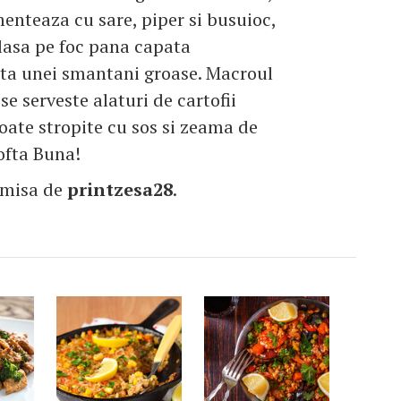
enteaza cu sare, piper si busuioc,
 lasa pe foc pana capata
ta unei smantani groase. Macroul
se serveste alaturi de cartofii
oate stropite cu sos si zeama de
ofta Buna!
imisa de
printzesa28
.