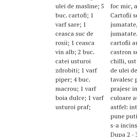
ulei de masline; 5
foc mic, 
buc. cartofi; 1
Cartofii s
varf sare; 1
jumatate,
ceasca suc de
jumatate.
rosii; 1 ceasca
cartofii 
vin alb; 2 buc.
castron s
catei usturoi
chilli, us
zdrobiti; 1 varf
de ulei de
piper; 4 buc.
tavalesc 
macrou; 1 varf
prajesc i
boia dulce; 1 varf
culoare a
usturoi praf;
astfel: in
pune puti
s-a incin
Dupa 2 - 