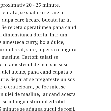
aproximativ 20 - 25 minute.
e curata, se spala si se taie in
 dupa care fiecare bucata iar in
 Se repeta operatiunea pana cand
au dimensiunea dorita. Intr-um
e amesteca curry, boia dulce,
turoiul praf, sare, piper si o lingura
 masline. Cartofii taiati se
prin amestecul de mai sus si se
n ulei incins, pana cand capata o
urie. Separat se pregateste un sos
tr-o craticioara, pe foc mic, se
n ulei de masline, iar cand acesta
s, se adauga usturoiul zdrobit.
3 minute se adauga sucul de rosii,