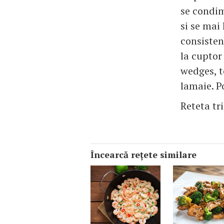
se condim
si se mai
consisten
la cuptor 
wedges, t
lamaie. P
Reteta tr
Încearcă reţete similare