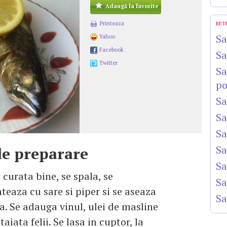
Adaugă la favorite
Printeaza
RET
Sa
Yahoo
Facebook
Sa
Twitter
Sa
po
Sa
Sa
Sa
Sa
e preparare
Sa
 curata bine, se spala, se
Sa
eaza cu sare si piper si se aseaza
Sa
va. Se adauga vinul, ulei de masline
taiata felii. Se lasa in cuptor, la