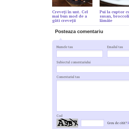
Creveți în unt. Cel
Pui la cuptor c
mai bun mod de a
susan, broccoli
găti creveții
lămâie
Posteaza comentariu
Numele tau
Emailul tau
Subiectul comentariului
Comentariul tau
Cod
Greu de citit?