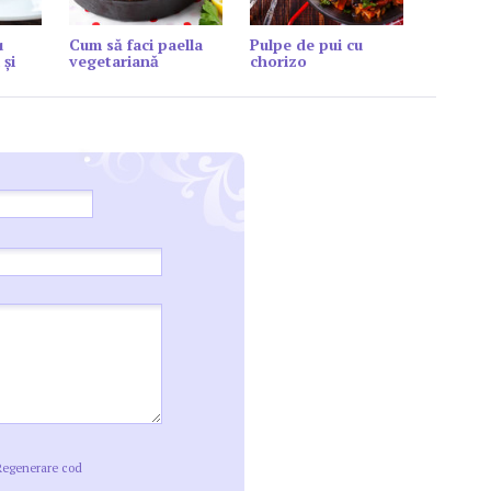
u
Cum să faci paella
Pulpe de pui cu
 și
vegetariană
chorizo
Regenerare cod