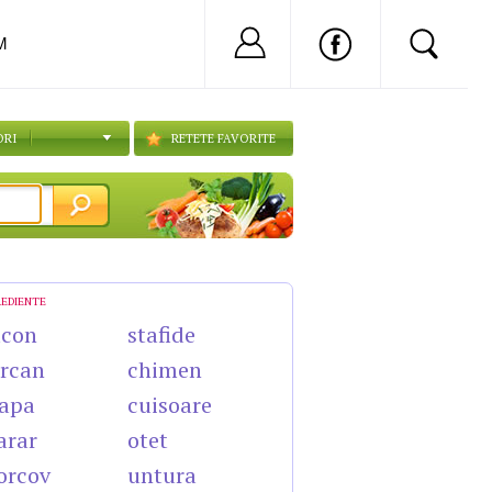
Nu ai cont?
Inregistreaza-
M
ORI
RETETE FAVORITE
REDIENTE
acon
stafide
rcan
chimen
apa
cuisoare
arar
otet
orcov
untura