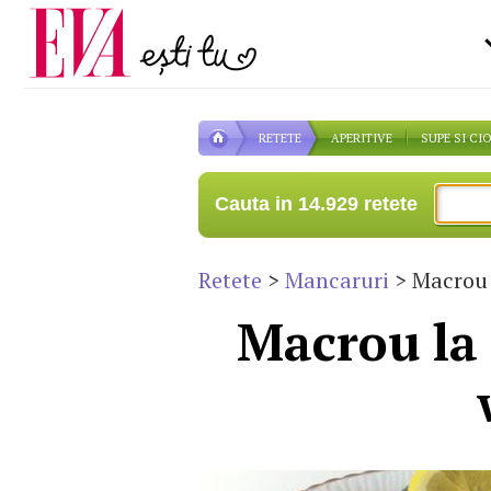
Carieră
la medic
Actualitate
RETETE
APERITIVE
SUPE SI CI
Cauta in 14.929 retete
Retete
>
Mancaruri
> Macrou 
Macrou la 