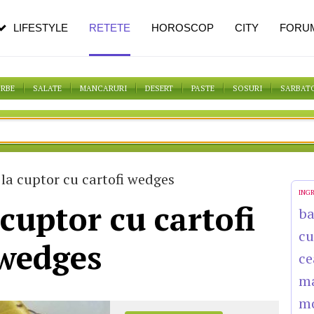
pe măsură ce înaintezi în vârstă
LIFESTYLE
RETETE
HOROSCOP
CITY
FORU
ORBE
SALATE
MANCARURI
DESERT
PASTE
SOSURI
SARBAT
la cuptor cu cartofi wedges
ING
cuptor cu cartofi
b
cu
wedges
ce
m
m