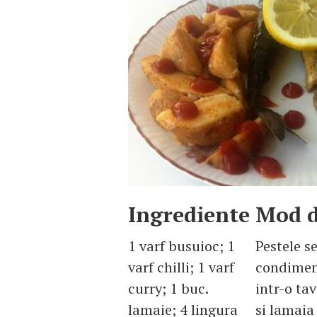
Ingrediente
Mod d
1 varf busuioc; 1
Pestele se
varf chilli; 1 varf
condiment
curry; 1 buc.
intr-o ta
lamaie; 4 lingura
si lamaia 