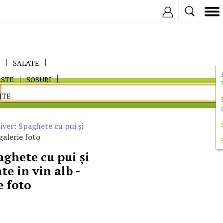
Inregistreaza
E
SALATE
ASTE
SOSURI
ITE
iver: Spaghete cu pui şi
galerie foto
aghete cu pui şi
te în vin alb -
e foto