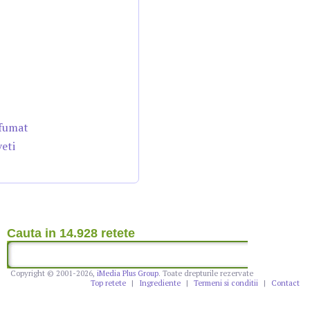
afumat
veti
Cauta in 14.928 retete
Copyright © 2001-2026,
iMedia Plus Group
. Toate drepturile rezervate
Top retete
|
Ingrediente
|
Termeni si conditii
|
Contact