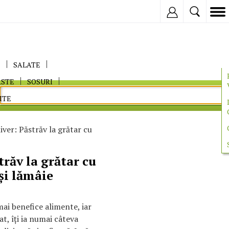
Inregistreaza
E
SALATE
ASTE
SOSURI
ITE
iver: Păstrăv la grătar cu
trăv la grătar cu
şi lămâie
mai benefice alimente, iar
t, îţi ia numai câteva