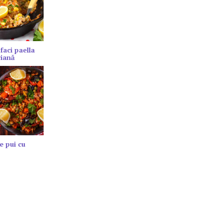
faci paella
riană
e pui cu