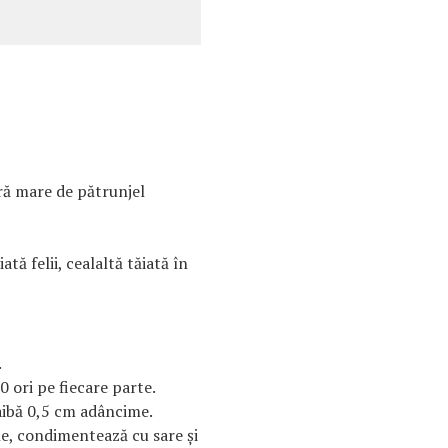
ură mare de pătrunjel
ată felii, cealaltă tăiată în
.
0 ori pe fiecare parte.
 aibă 0,5 cm adâncime.
ne, condimentează cu sare şi