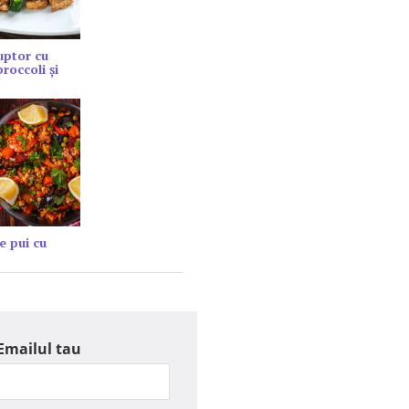
cuptor cu
roccoli și
e pui cu
Emailul tau