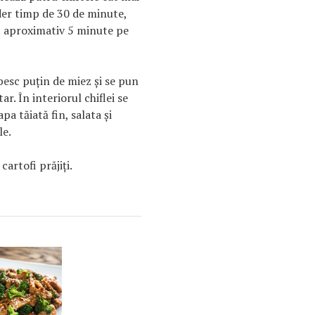
gider timp de 30 de minute,
sc aproximativ 5 minute pe
obesc puţin de miez şi se pun
. În interiorul chiflei se
a tăiată fin, salata şi
le.
cartofi prăjiţi.