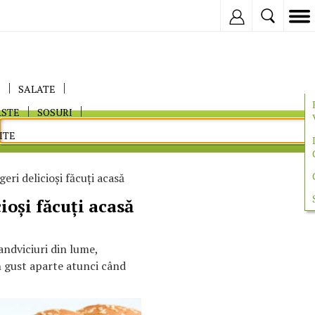
Inregistreaza
E
SALATE
ASTE
SOSURI
ITE
ri delicioşi făcuţi acasă
oşi făcuţi acasă
andviciuri din lume,
 gust aparte atunci când