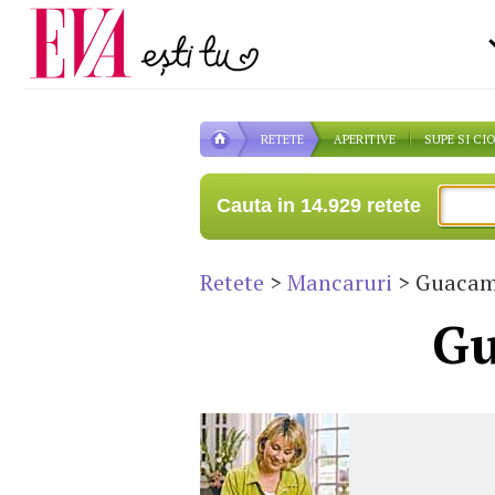
Carieră
la medic
Actualitate
RETETE
APERITIVE
SUPE SI CI
Cauta in 14.929 retete
Retete
>
Mancaruri
> Guacam
Gu