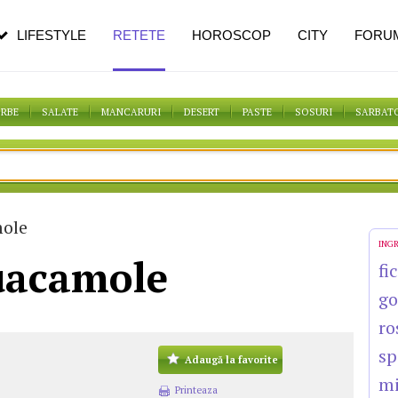
pe măsură ce înaintezi în vârstă
LIFESTYLE
RETETE
HOROSCOP
CITY
FORU
ORBE
SALATE
MANCARURI
DESERT
PASTE
SOSURI
SARBAT
ole
ING
acamole
fi
go
ro
sp
Adaugă la favorite
mi
Printeaza