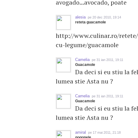
avogado...avocado, poate
alesia
pe 20 dec 2010, 19:14
reteta guacamole
http://www.culinar.ro/retete
cu-legume/guacamole
Camelia
pe 31 ian 2011, 19:11
Guacamole
Da deci si eu stiu la 
lumea stie Asta nu ?
Camelia
pe 31 ian 2011, 19:11
Guacamole
Da deci si eu stiu la 
lumea stie Asta nu ?
amiral
pe 17 mai 2011, 21:18
gogonele