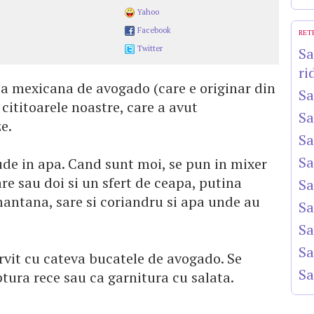
Yahoo
Facebook
RET
Twitter
Sa
ri
ca mexicana de avogado (care e originar din
Sa
cititoarele noastre, care a avut
Sa
e.
Sa
Sa
rude in apa. Cand sunt moi, se pun in mixer
e sau doi si un sfert de ceapa, putina
Sa
antana, sare si coriandru si apa unde au
Sa
Sa
Sa
rvit cu cateva bucatele de avogado. Se
Sa
tura rece sau ca garnitura cu salata.