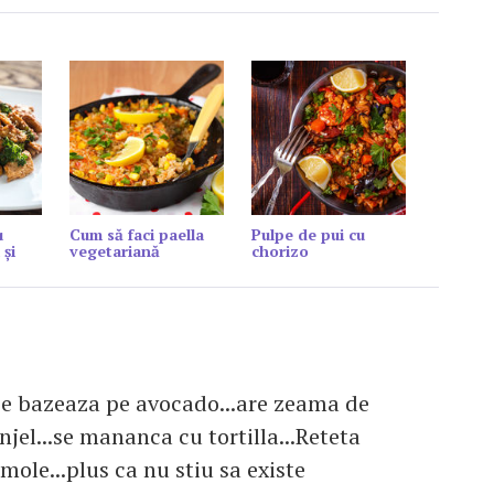
u
Cum să faci paella
Pulpe de pui cu
 și
vegetariană
chorizo
e bazeaza pe avocado...are zeama de
njel...se mananca cu tortilla...Reteta
ole...plus ca nu stiu sa existe