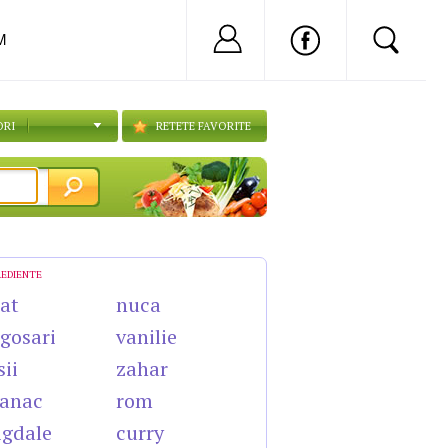
Nu ai cont?
Inregistreaza-
M
ORI
RETETE FAVORITE
REDIENTE
cat
nuca
gosari
vanilie
sii
zahar
anac
rom
gdale
curry