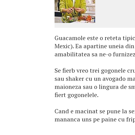
Guacamole este o reteta tipi
Mexic). Ea apartine uneia din 
amabilitatea sa ne-o furnizez
Se fierb vreo trei gogonele c
sau shaker cu un avogado mar
maioneza sau o lingura de sm
fiert gogonelele.
Cand e macinat se pune la se
mananca uns pe paine cu frip