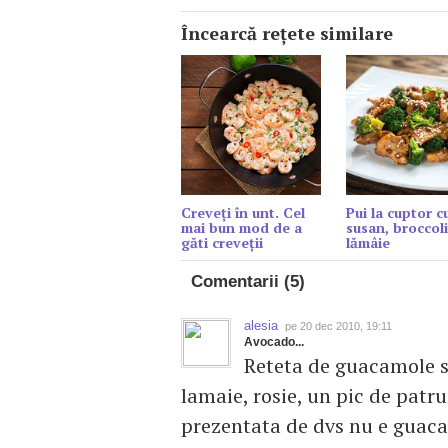
Încearcă reţete similare
Creveți în unt. Cel
Pui la cuptor c
mai bun mod de a
susan, broccoli
găti creveții
lămâie
Comentarii (5)
alesia
pe 20 dec 2010, 19:11
Avocado...
Reteta de guacamole s
lamaie, rosie, un pic de patru
prezentata de dvs nu e guacam