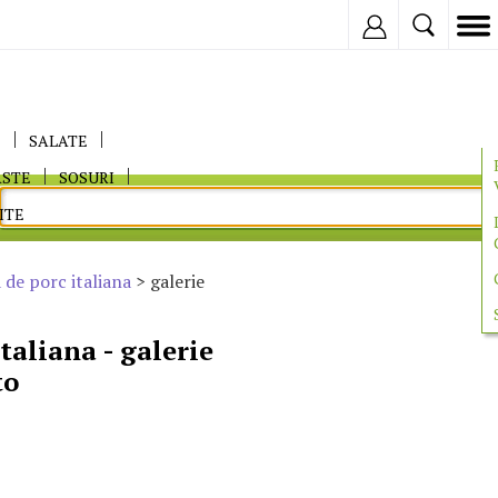
Inregistreaza
E
SALATE
ASTE
SOSURI
ITE
 de porc italiana
> galerie
taliana - galerie
to