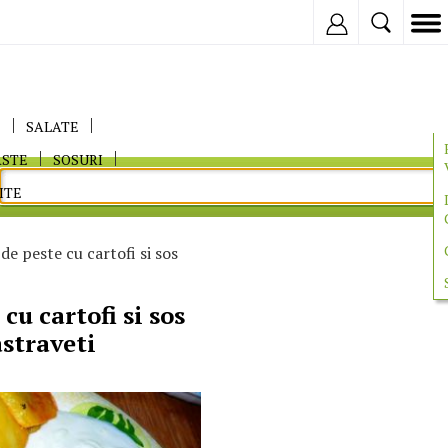
Inregistreaza
E
SALATE
ASTE
SOSURI
ITE
de peste cu cartofi si sos
cu cartofi si sos
astraveti