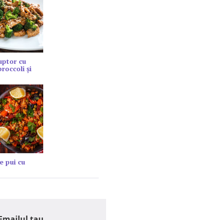
cuptor cu
roccoli și
e pui cu
Emailul tau