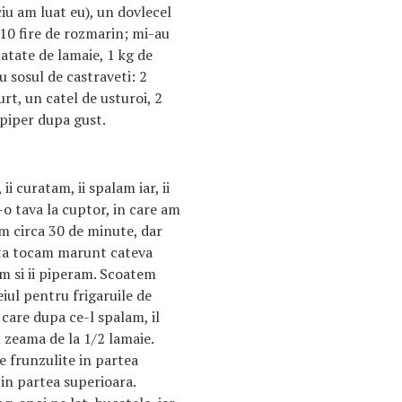
ciu am luat eu), un dovlecel
-10 fire de rozmarin; mi-au
atate de lamaie, 1 kg de
ru sosul de castraveti: 2
urt, un catel de usturoi, 2
i piper dupa gust.
ii curatam, ii spalam iar, ii
-o tava la cuptor, in care am
am circa 30 de minute, dar
ata tocam marunt cateva
am si ii piperam. Scoatem
eiul pentru frigaruile de
care dupa ce-l spalam, il
u zeama de la 1/2 lamaie.
e frunzulite in partea
 in partea superioara.