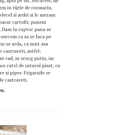
g, apoi pe lat, bucatele, iar
gem in tijele de rozmarin,
vlecel si ardei si le asezam
parat cartofii; punem
er. Dam la cuptor pana se
toarcem ca sa se faca pe
 nu se arda, ca sunt asa
e castraveti, astfel:
se rad, se scurg putin, iar
un catel de usturoi pisat, cu
re si piper. Frigaruile se
de castraveti.
en
.