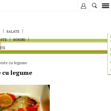
Inregistreaza
E
SALATE
ASTE
SOSURI
ITE
peste cu legume
e cu legume