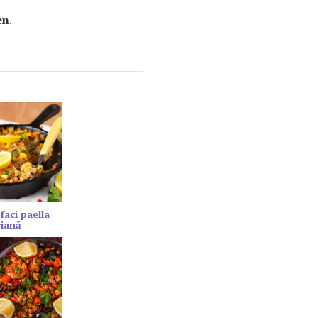
en
.
faci paella
riană