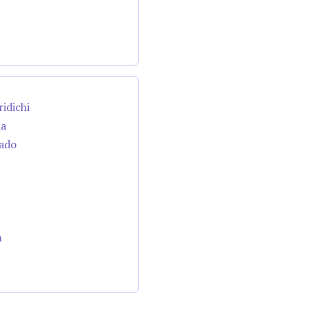
ridichi
da
cado
n