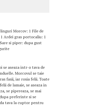
 linguri Morcov: 1 File de
1 Ardei gras portocaliu: 1
Sare si piper: dupa gust
gurite
i se aseaza intr-o tava de
duelle. Morcovul se taie
as fasii, iar rosia felii. Toate
lii de lamaie, se aseaza in
aza, se pipereaza, se mai
upa preferinte si se
 da tava la cuptor pentru