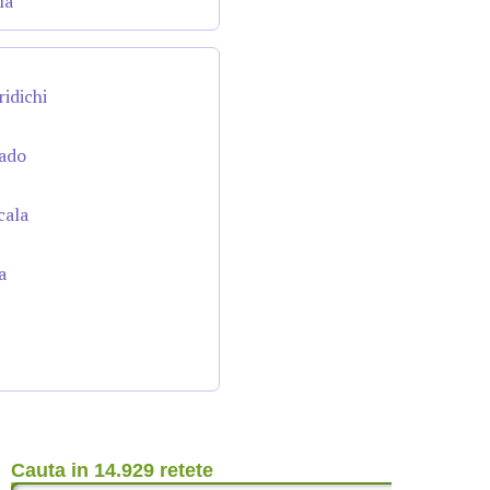
la
ridichi
cado
cala
a
Cauta in 14.929 retete