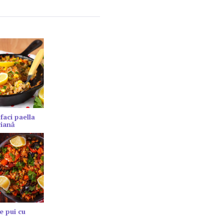
faci paella
riană
e pui cu