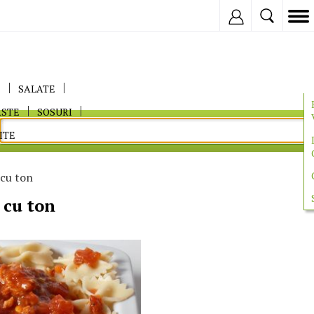
Inregistreaza
E
SALATE
ASTE
SOSURI
ITE
 cu ton
 cu ton