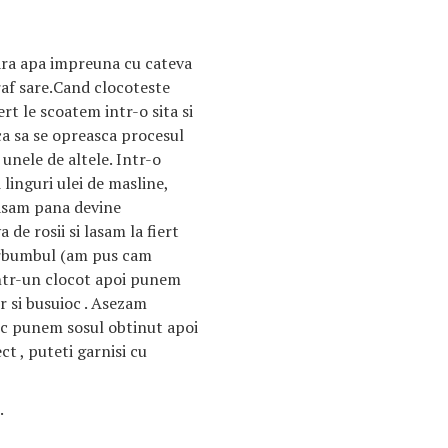
oara apa impreuna cu cateva
praf sare.Cand clocoteste
rt le scoatem intr-o sita si
ca sa se opreasca procesul
 unele de altele. Intr-o
 linguri ulei de masline,
lasam pana devine
de rosii si lasam la fiert
rbumbul (am pus cam
ntr-un clocot apoi punem
r si busuioc . Asezam
jloc punem sosul obtinut apoi
t , puteti garnisi cu
.