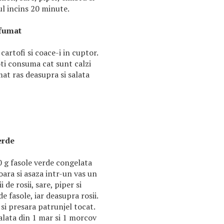
ul incins 20 minute.
afumat
cartofi si coace-i in cuptor.
poti consuma cat sunt calzi
at ras deasupra si salata
erde
0 g fasole verde congelata
oara si asaza intr-un vas un
i de rosii, sare, piper si
de fasole, iar deasupra rosii.
si presara patrunjel tocat.
alata din 1 mar si 1 morcov