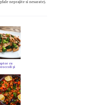
dale neprajite si nesarate).
cuptor cu
roccoli și