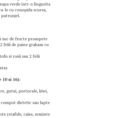
 ceapa verde intr-o lingurita
ca-le cu conopida scursa,
 patrunjel.
u suc de fructe proaspete
2 felii de paine graham cu
ofu si rosii sau 2 felii
star.
 10 si 16):
e, gutui, portocale, kiwi,
 compot dietetic sau lapte
te (stafide, caise, seminte