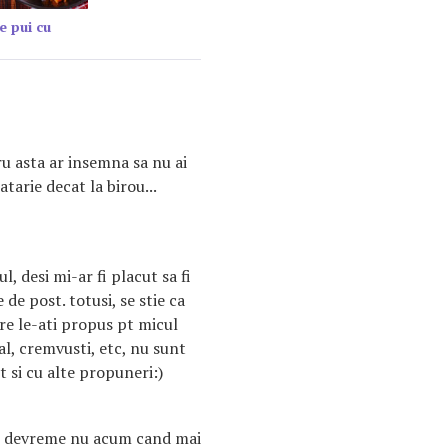
e pui cu
u asta ar insemna sa nu ai
atarie decat la birou...
l, desi mi-ar fi placut sa fi
de post. totusi, se stie ca
re le-ati propus pt micul
al, cremvusti, etc, nu sunt
t si cu alte propuneri:)
ai devreme nu acum cand mai