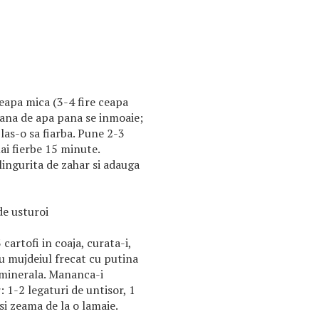
eapa mica (3-4 fire ceapa
 cana de apa pana se inmoaie;
las-o sa fiarba. Pune 2-3
ai fierbe 15 minute.
 lingurita de zahar si adauga
de usturoi
 cartofi in coaja, curata-i,
cu mujdeiul frecat cu putina
a minerala. Mananca-i
r: 1-2 legaturi de untisor, 1
 si zeama de la o lamaie.