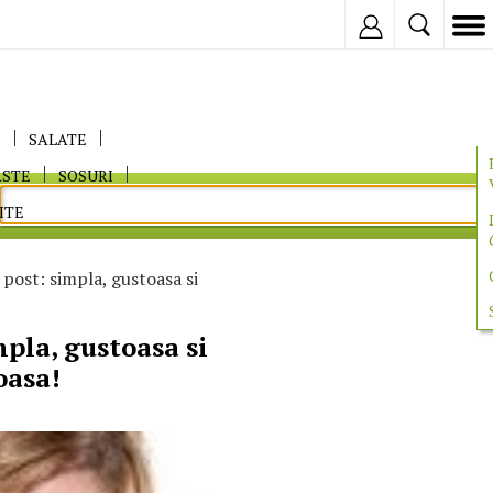
Inregistreaza
E
SALATE
ASTE
SOSURI
ITE
 post: simpla, gustoasa si
mpla, gustoasa si
oasa!