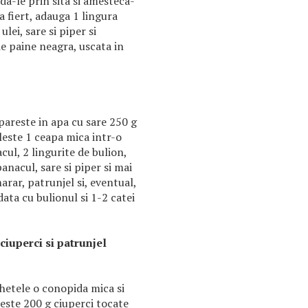
da-le prin sita si amesteca-
a fiert, adauga 1 lingura
ulei, sare si piper si
ie paine neagra, uscata in
pareste in apa cu sare 250 g
aleste 1 ceapa mica intr-o
cul, 2 lingurite de bulion,
anacul, sare si piper si mai
arar, patrunjel si, eventual,
ata cu bulionul si 1-2 catei
ciuperci si patrunjel
hetele o conopida mica si
leste 200 g ciuperci tocate