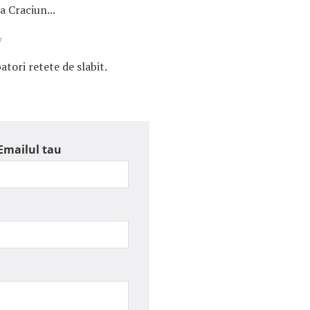
 Craciun...
7
batori retete de slabit.
Emailul tau