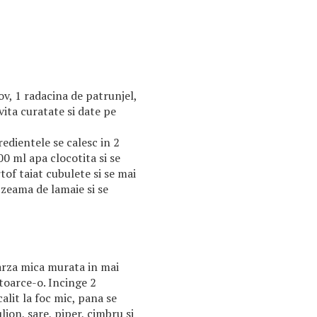
v, 1 radacina de patrunjel,
ivita curatate si date pe
edientele se calesc in 2
500 ml apa clocotita si se
tof taiat cubulete si se mai
 zeama de lamaie si se
arza mica murata in mai
stoarce-o. Incinge 2
calit la foc mic, pana se
lion, sare, piper, cimbru si