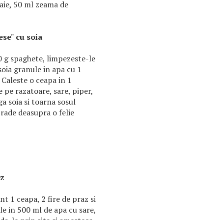
maie, 50 ml zeama de
ese" cu soia
0 g spaghete, limpezeste-le
 soia granule in apa cu 1
. Caleste o ceapa in 1
e pe razatoare, sare, piper,
a soia si toarna sosul
 rade deasupra o felie
az
t 1 ceapa, 2 fire de praz si
-le in 500 ml de apa cu sare,