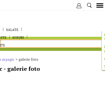
Inregistreaza
E
SALATE
ASTE
SOSURI
ITE
u arpagic
> galerie foto
 - galerie foto