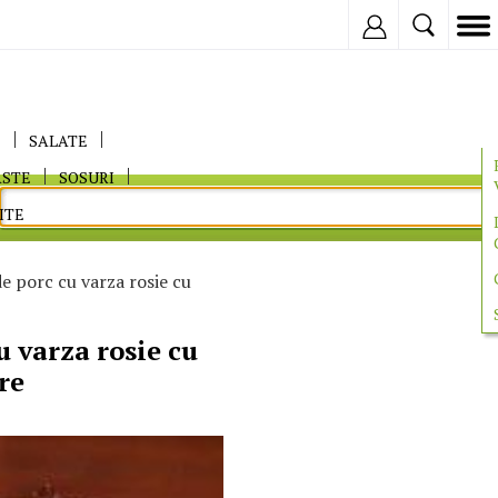
Inregistreaza
E
SALATE
ASTE
SOSURI
ITE
e porc cu varza rosie cu
u varza rosie cu
re