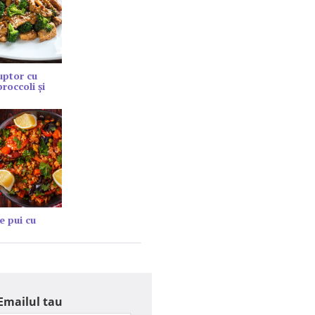
cuptor cu
roccoli și
e pui cu
Emailul tau