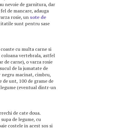
au nevoie de garnitura, dar
t fel de mancare, adauga
varza rosie, un
sote de
titatile sunt pentru sase
 coaste cu multa carne si
 coloana vertebrala, astfel
ar de carne), o varza rosie
sucul de la jumatate de
er negru macinat, cimbru,
e de unt, 100 de grame de
e legume (eventual dintr-un
perechi de cate doua.
 supa de legume, cu
aie costele in acest sos si