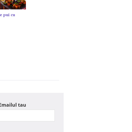
e pui cu
Emailul tau