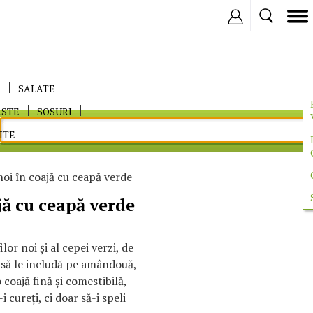
Inregistreaza
E
SALATE
ASTE
SOSURI
ITE
noi în coajă cu ceapă verde
jă cu ceapă verde
or noi şi al cepei verzi, de
e să le includă pe amândouă,
 coajă fină şi comestibilă,
 cureţi, ci doar să-i speli