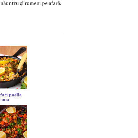
înăuntru şi rumeni pe afară.
faci paella
riană