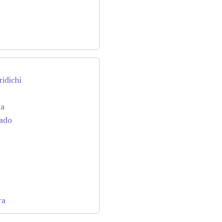
ridichi
da
cado
ra