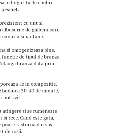
sa, o lingurita de cimbru
e pesmet.
rezistent cu unt si
 albusurile de galbenusuri.
preuna cu smantana.
ina si omogenizeaza bine.
n functie de tipul de branza
u. Adauga branza data prin
rporeaza-le in compozitie.
ce budinca 30-40 de minute,
c potrivit.
a atingere si se rumeneste
t si rece. Cand este gata,
 poate rasturna din vas.
t de rosii.