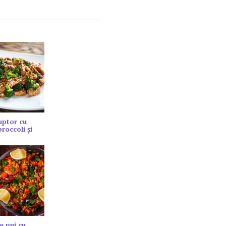
cuptor cu
roccoli și
e pui cu