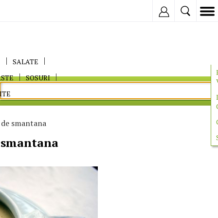
Inregistreaza
E
SALATE
ASTE
SOSURI
ITE
 de smantana
 smantana