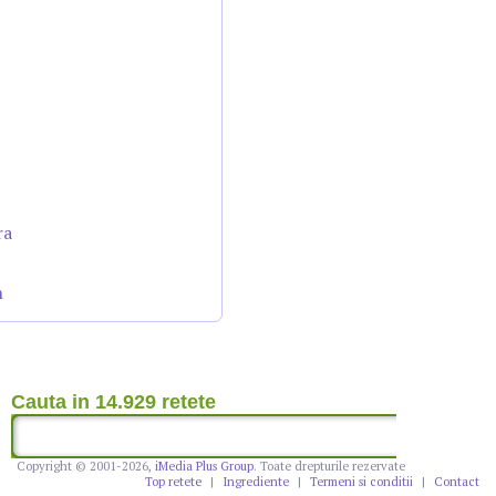
ra
n
Cauta in 14.929 retete
Copyright © 2001-2026,
iMedia Plus Group
. Toate drepturile rezervate
Top retete
|
Ingrediente
|
Termeni si conditii
|
Contact