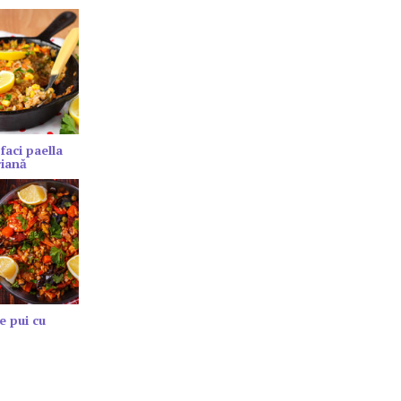
faci paella
riană
e pui cu