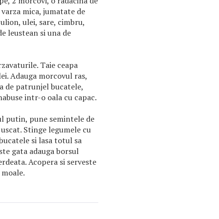
epe, 2 morcovi, o radacina de
o varza mica, jumatate de
ulion, ulei, sare, cimbru,
de leustean si una de
rzavaturile. Taie ceapa
lei. Adauga morcovul ras,
na de patrunjel bucatele,
 inabuse intr-o oala cu capac.
ul putin, pune semintele de
 uscat. Stinge legumele cu
bucatele si lasa totul sa
este gata adauga borsul
verdeata. Acopera si serveste
a moale.