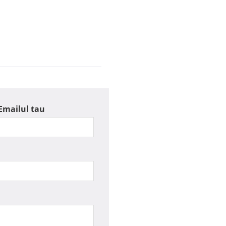
Emailul tau