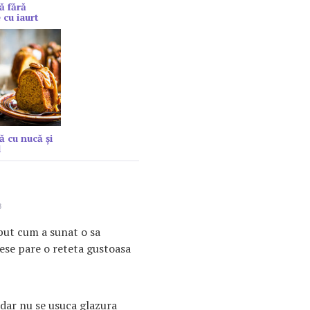
ă fără
 cu iaurt
ă cu nucă și
l
8
put cum a sunat o sa
 iese pare o reteta gustoasa
 dar nu se usuca glazura