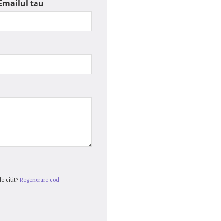
Emailul tau
e citit?
Regenerare cod