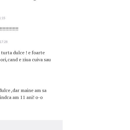
1:15
!!!!!!!!!!
 17:28
turta dulce ! e foarte
ori,cand e ziua cuiva sau
dulce ,dar maine am sa
fiindca am 11 ani! o-o