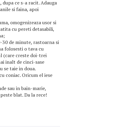
, dupa ce s-a racit. Adauga
nile si faina, apoi
puma, omogenizeaza usor si
tita cu pereti detasabili,
na;
20-30 de minute, rastoarna si
sa folosesti o tava cu
l (care creste doi-trei
ai inalt de cinci-sase
 se taie in doua.
cu coniac. Oricum el iese
nde sau in bain-marie,
peste blat. Da la rece!