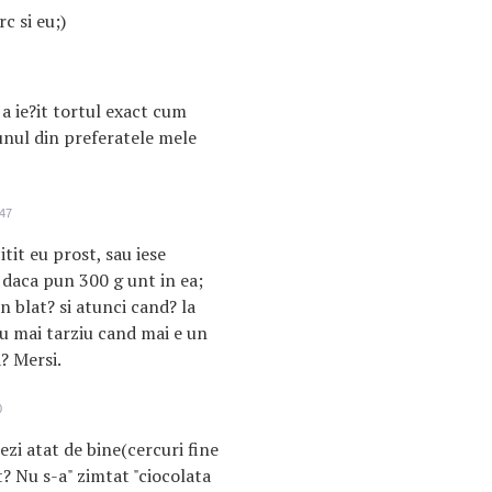
c si eu;)
 a ie?it tortul exact cum
nul din preferatele mele
:47
itit eu prost, sau iese
daca pun 300 g unt in ea;
n blat? si atunci cand? la
au mai tarziu cand mai e un
a? Mersi.
0
ezi atat de bine(cercuri fine
ct? Nu s-a" zimtat "ciocolata