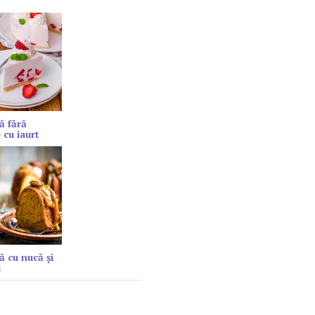
ă fără
 cu iaurt
ă cu nucă și
l