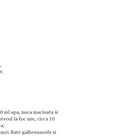
,
e,
50 ml apa, nuca macinata si
tecul la foc mic, circa 10
ca;
suri. Bate galbenusurile si