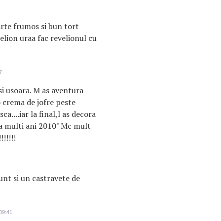
arte frumos si bun tort
elion uraa fac revelionul cu
7
.si usoara. M as aventura
o crema de jofre peste
sca....iar la final,l as decora
La multi ani 2010" Mc mult
!!!!!!
 unt si un castravete de
09:41