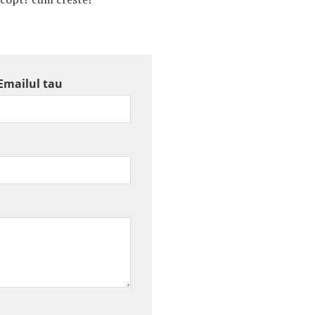
Emailul tau