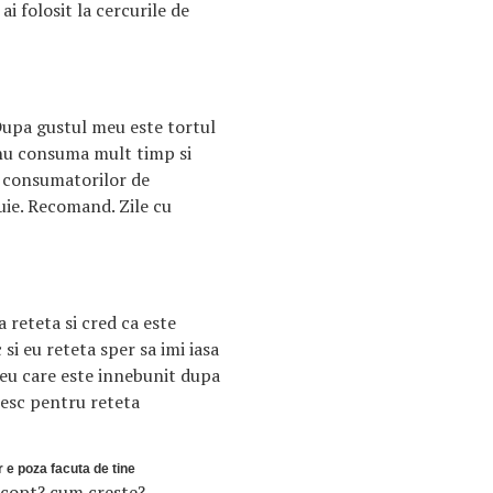
ai folosit la cercurile de
Dupa gustul meu este tortul
 nu consuma mult timp si
t consumatorilor de
uie. Recomand. Zile cu
 reteta si cred ca este
si eu reteta sper sa imi iasa
meu care este innebunit dupa
esc pentru reteta
r e poza facuta de tine
 copt? cum creste?